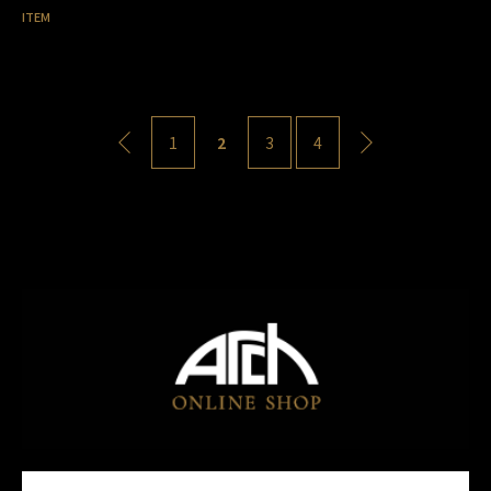
ITEM
1
2
3
4