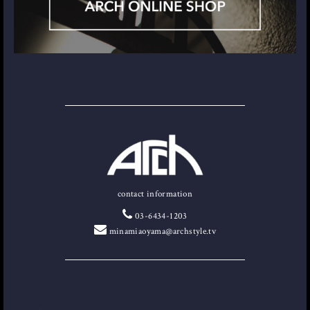
contact information
03-6434-1203
minamiaoyama@archstyle.tv