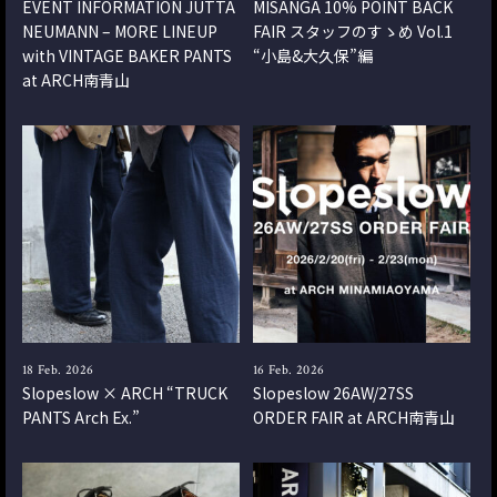
EVENT INFORMATION JUTTA
MISANGA 10% POINT BACK
NEUMANN – MORE LINEUP
FAIR スタッフのすゝめ Vol.1
with VINTAGE BAKER PANTS
“小島&大久保”編
at ARCH南青山
18 Feb. 2026
16 Feb. 2026
Slopeslow × ARCH “TRUCK
Slopeslow 26AW/27SS
PANTS Arch Ex.”
ORDER FAIR at ARCH南青山