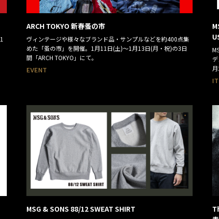
ARCH TOKYO 新春蚤の市
M
U
1
ヴィンテージや様々なブランド品・サンプルなどを約400点集
めた「蚤の市」を開催。1月11日(土)～1月13日(月・祝)の3日
M
間「ARCH TOKYO」にて。
デ
月
EVENT
I
MSG & SONS 88/12 SWEAT SHIRT
T