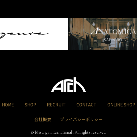
HOME
SHOP
RECRUIT
CONTACT
ONLINE SHOP
会社概要
プライバシーポリシー
© Misanga international . All rights reserved.