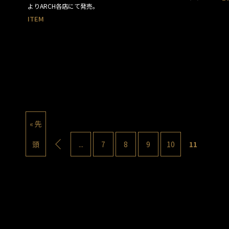
よりARCH各店にて発売。
ITEM
« 先
頭
...
7
8
9
10
11