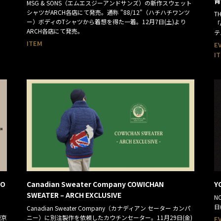
青
MSG & SONS（エムエスジーアンドサンズ）の新作スウェット
シャツがARCH各店にて発売。通称 "88/12"（ハチハチワンツ
T
ー）ボディのTシャツから着想を得た一着。12月7日(土)より
「
ARCH各店にて発売。
テ
ITEM
E
I
YO
Canadian Sweater Company COWICHAN
Y
SWEATER – ARCH EXCLUSIVE
N
日
Canadian Sweater Company（カナディアン セーター カンパ
東京
ニー）に別注製作を依頼したカウチンセーター。11月29日(金)
E