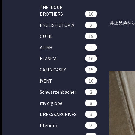
THE INOUE
BROTHERS
10
井上兄弟か
ENGLISH UTOPIA
2
OUTIL
19
ADISH
1
KLASICA
16
CASEY CASEY
15
IVENT
10
Schwarzenbacher
2
rdv o globe
8
DRESS&ARCHIVES
3
Dterioro
2