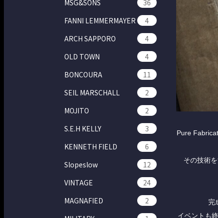
MSG&SONS
36
FANNI LEMMERMAYER
4
ARCH SAPPORO
4
OLD TOWN
4
BONCOURA
11
SEIL MARSCHALL
2
MOJITO
2
S.E.H KELLY
3
Pure Fa
KENNETH FIELD
6
その技術を
Slopeslow
12
VINTAGE
24
MAGNAFIED
2
完
イベントも