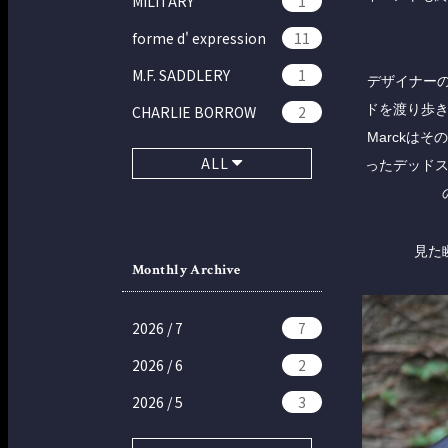
MILITARY
1
forme d' expression
11
M.F. SADDLERY
1
デザイナーの
ドを渡り歩
CHARLIE BORROW
2
Marckは
ALL
ったデッド
見た
Monthly Archive
2026 / 7
7
2026 / 6
2
2026 / 5
3