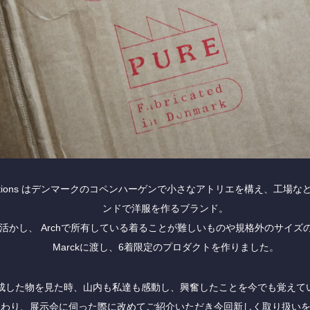
brications はデンマークのコペンハーゲンで小さなアトリエを構え、工場
ンドで洋服を作るブランド。
活かし、 Archで所有している着ることが難しいものや規格外のサイズ
Marckに渡し、6着限定のプロダクトを作りました。
成した物を見た時、山内も私達も感動し、興奮したことを今でも覚えて
終わり、展示会に伺った際に改めてご紹介いただき今回新しく取り扱い