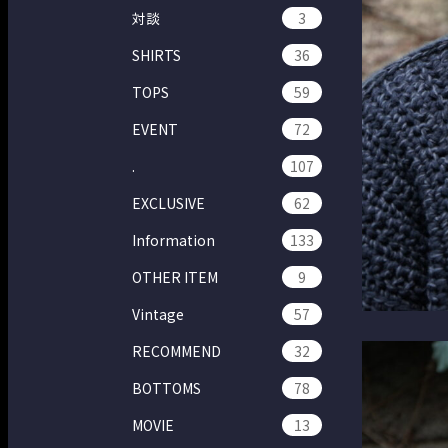
対談
3
SHIRTS
36
TOPS
59
EVENT
72
.
107
EXCLUSIVE
62
Information
133
OTHER ITEM
9
Vintage
57
RECOMMEND
32
BOTTOMS
78
MOVIE
13