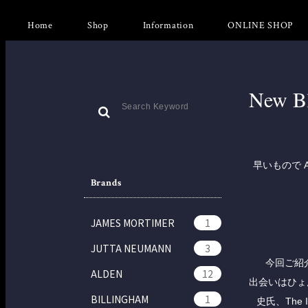
Home
Shop
Information
ONLINE SHOP
New Bl
早いもので 
Brands
JAMES MORTIMER
1
JUTTA NEUMANN
3
今回ご紹
ALDEN
12
出会いはひょん
BILLINGHAM
1
史氏、The