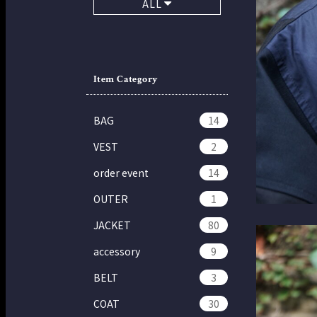
ALL
Item Category
BAG
14
VEST
2
order event
14
OUTER
1
JACKET
80
accessory
9
BELT
3
COAT
30