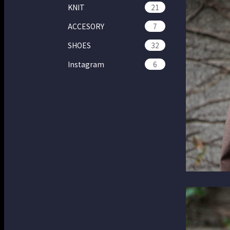
KNIT
21
ACCESORY
7
SHOES
32
Instagram
6