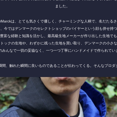
ました。
Marckは、とても気さくで優しく、チャーミングな人柄で、名だたる
き、今ではデンマークのセレクトショップのバイヤーという顔も併せ持
その豊富な経験と知識を活かし、最高級生地メーカーが作り出した生地で
ストックの生地や、わずかに残った生地を買い取り、デンマークの小さ
のみんなで一切の妥協なく、一つ一つ丁寧にハンドメイドで作られてい
瞬間、触れた瞬間に良いものであることが伝わってくる。そんなプロダ