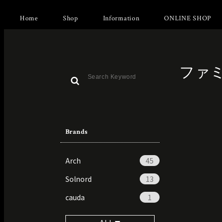
Home
Shop
Information
ONLINE SHOP
ファ
Brands
Arch
45
Solnord
13
cauda
1