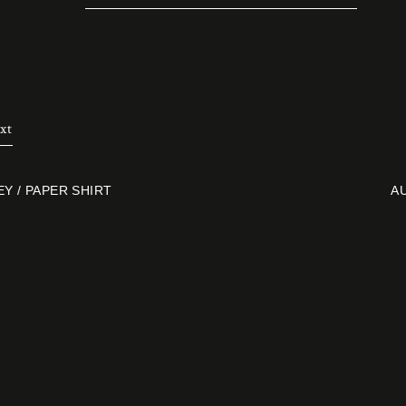
xt
Y / PAPER SHIRT
A