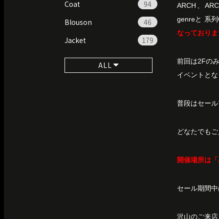
Coat
94
ARCH、ARC
genreと 
Blouson
46
なっておりま
Jacket
179
前回は2Fの
ALL
イベントとな
普段はセール
どなたでもご
開催場所は「
セール期間中
沢山のご来店