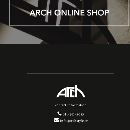
contact information
011-261-5083
info@archstyle.tv