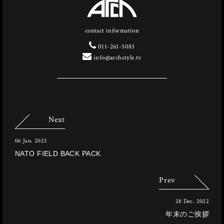
contact information
011-261-5083
info@archstyle.tv
Next
06 Jan. 2023
NATO FIELD BACK PACK
Prev
28 Dec. 2022
年末のご挨拶