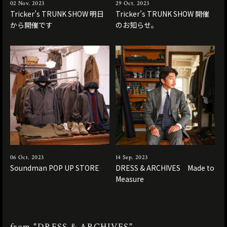
02 Nov. 2023
29 Oct. 2023
Tricker’s TRUNK SHOW 明日
Tricker’s TRUNK SHOW 開催
から開催です
のお知らせ。
06 Oct. 2023
14 Sep. 2023
Soundman POP UP STORE
DRESS & ARCHIVES Made to
Measure
from "DRESS & ARCHIVES"