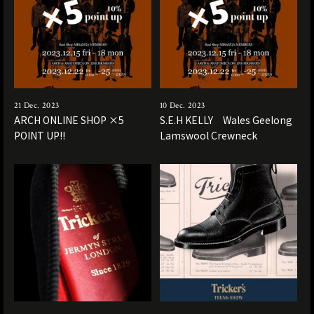
21 Dec. 2023
10 Dec. 2023
ARCH ONLINE SHOP ×5
S.E.H KELLY Wales Geelong
POINT UP!!
Lamswool Crewneck