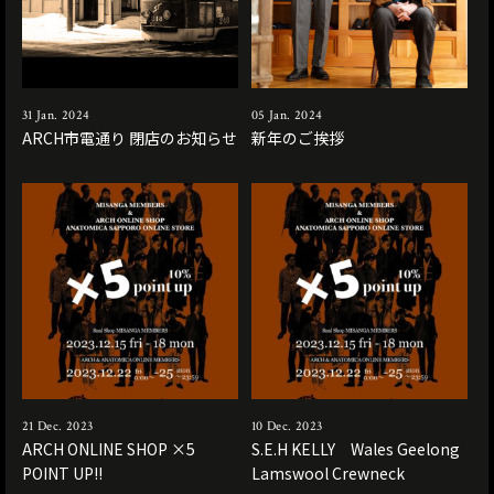
31 Jan. 2024
05 Jan. 2024
ARCH市電通り 閉店のお知らせ
新年のご挨拶
21 Dec. 2023
10 Dec. 2023
ARCH ONLINE SHOP ×5
S.E.H KELLY Wales Geelong
POINT UP!!
Lamswool Crewneck