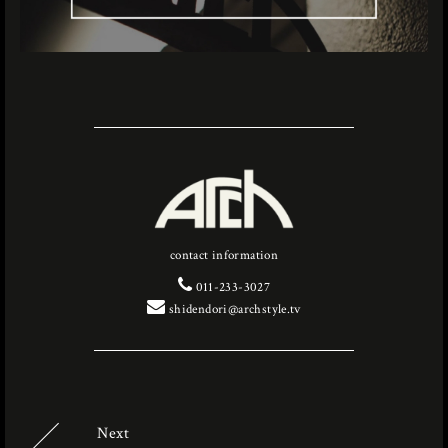
contact information
011-233-3027
shidendori@archstyle.tv
Next