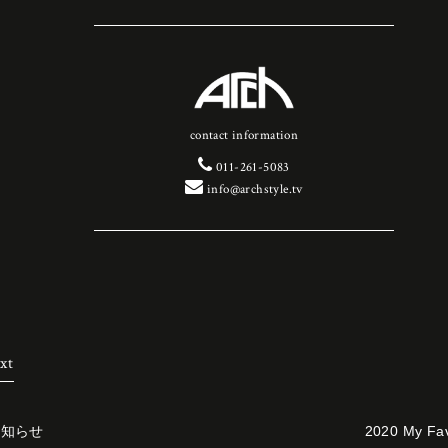
contact information
011-261-5083
info@archstyle.tv
xt
お知らせ
2020 My F