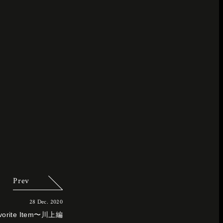
Prev
28 Dec. 2020
avorite Item〜川上編