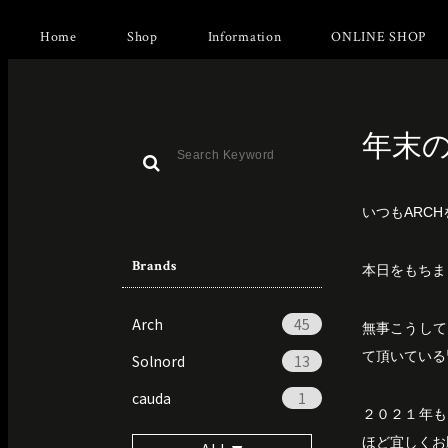
Home
Shop
Information
ONLINE SHOP
年末
いつもARC
Brands
本日をもちま
Arch
45
無事こうして
て頂いている
Solnord
13
cauda
1
２０２１年も
ほど宜しくお