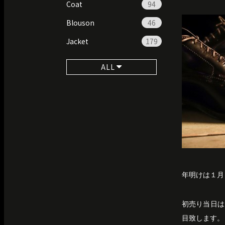
Coat
94
Blouson
46
Jacket
179
ALL
年明けは１月
初売り当日は
目致します。