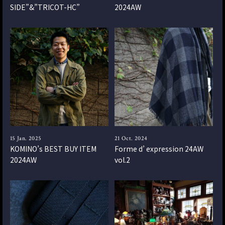
SIDE”&”TRICOT-HC”
2024AW
15 Jan. 2025
21 Oct. 2024
KOMINO’s BEST BUY ITEM
Forme d’ expression 24AW
2024AW
vol.2