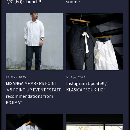
7/31(Fri)~ launch!!
soon…
27 May. 2025
30 Apr. 2025
MISANGA MEMBERS POINT
Instagram Update!! /
×5 POINT UP EVENT “STAFF
KLASICA “SOUK-HC”
recommendations from
KOJIMA”