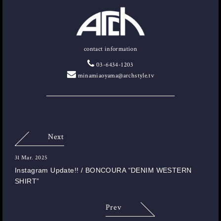
contact information
03-6434-1203
minamiaoyama@archstyle.tv
Next
31 Mar. 2025
Instagram Update!! / BONCOURA “DENIM WESTERN
SHIRT”
Prev