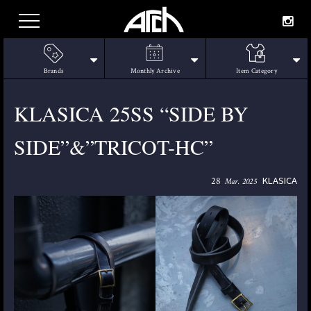
Brands
Monthly Archive
Item Category
KLASICA 25SS “SIDE BY
SIDE”&”TRICOT-HC”
KLASICA
28
Mar. 2025