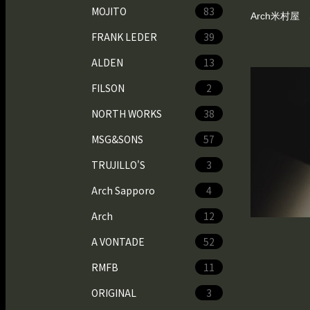
MOJITO
83
Arch米村屋 
FRANK LEDER
39
ALDEN
13
FILSON
2
NORTH WORKS
38
MSG&SONS
57
TRUJILLO'S
3
Arch Sapporo
4
Arch
12
A VONTADE
52
RMFB
11
ORIGINAL
3