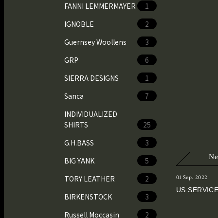
FANNI LEMMERMAYER
1
IGNOBLE
2
Guernsey Woollens
3
GRP
6
SIERRA DESIGNS
1
Sanca
7
INDIVIDUALIZED
SHIRTS
25
G.H.BASS
3
Ne
BIG YANK
5
01 Sep. 2022
TORY LEATHER
2
US SERVICE
BIRKENSTOCK
3
Russell Moccasin
2