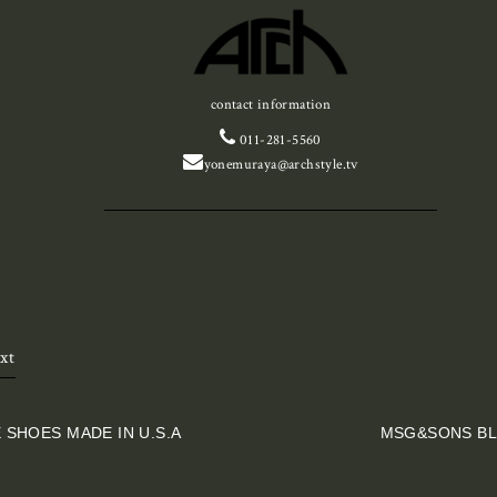
contact information
011-281-5560
yonemuraya@archstyle.tv
xt
 SHOES MADE IN U.S.A
MSG&SONS BL