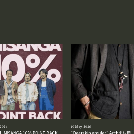
 2026
10 May. 2026
MISANGA 10% POINT BACK
“Deerskin amulet” Arch米村屋