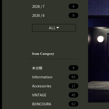
2026 / 7
9
2026 / 6
9
ALL
Item Category
未分類
9
Information
93
Accessories
17
VINTAGE
45
BONCOURA
62