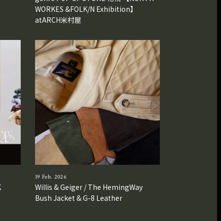
WORKES &FOLK/N Exhibition】
atARCH米村屋
19 Feb. 2026
K
Willis & Geiger / The HemingWay
Bush Jacket & G-8 Leather