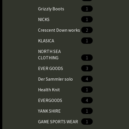
Grizzly Boots
1
NICKS
1
Crescent Down works
2
KLASICA
1
NORTH SEA
CLOTHING
1
EVER GOODS
3
Der Sammler solo
4
Health Knit
1
EVERGOODS
4
YANK SHIRE
1
GAME SPORTS WEAR
1