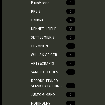
Blundstone
1
KREIS
1
Galibier
4
KENNETH FIELD
31
SETTLEMIER’S
5
CHAMPION
1
WILLIS & GEIGER
4
ARTS&CRAFTS
4
SANDLOT GOODS
1
RECONDITIONED
SERVICE CLOTHING
1
JUSTO GIMENO
2
MOHINDERS
2