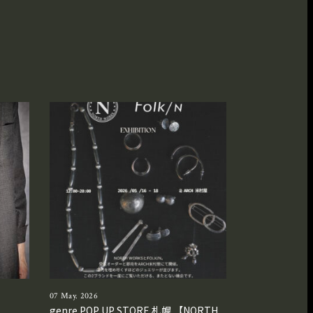
07 May. 2026
genre POP UP STORE 札幌 【NORTH