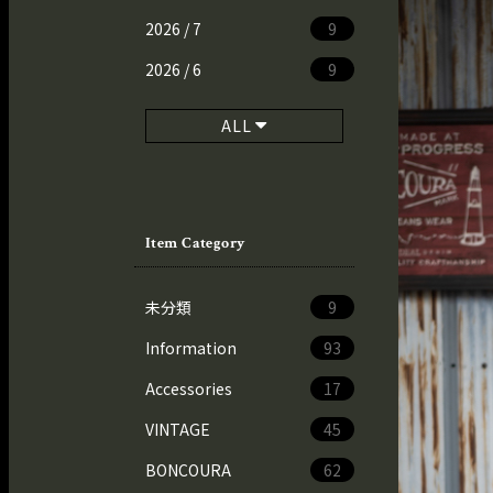
2026 / 7
9
2026 / 6
9
ALL
Item Category
未分類
9
Information
93
Accessories
17
VINTAGE
45
BONCOURA
62