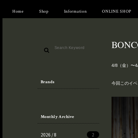
Home
Shop
Information
ONLINE SHOP
BON
4/8（金）〜
Brands
今回このイベ
Monthly Archive
2026 / 8
2