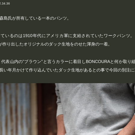
2.34.36
森島氏が所有している一本のパンツ。
ているのは1910年代にアメリカ軍に支給されていたワークパンツ
RAが作り出したオリジナルのダック生地をのせた渾身の一着。
ch 代表山内の”ブラウン”と言うカラーに着目しBONCOURAと何か取
長い年月かけて作り込んでいたダック生地があるとの事で今回の別注に