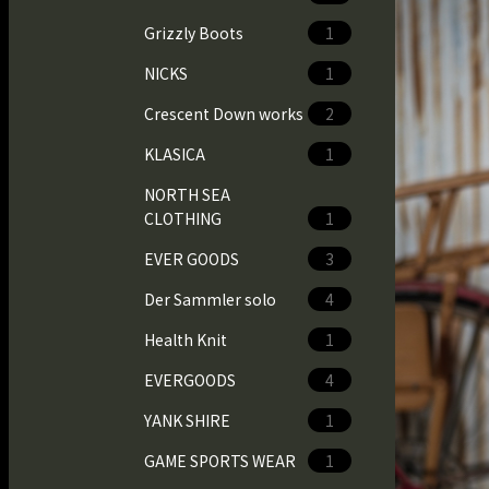
Grizzly Boots
1
NICKS
1
Crescent Down works
2
KLASICA
1
NORTH SEA
CLOTHING
1
EVER GOODS
3
Der Sammler solo
4
Health Knit
1
EVERGOODS
4
YANK SHIRE
1
GAME SPORTS WEAR
1