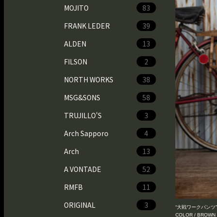
MOJITO
83
FRANK LEDER
39
ALDEN
13
FILSON
2
NORTH WORKS
38
MSG&SONS
58
TRUJILLO'S
3
Arch Sapporo
4
Arch
13
A VONTADE
52
RMFB
11
ORIGINAL
3
“大戦ワークパンツ” Ar
COLOR / BROWN