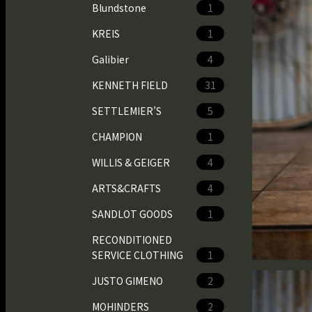
Blundstone
1
KREIS
1
Galibier
4
KENNETH FIELD
31
SETTLEMIER’S
5
CHAMPION
1
WILLIS & GEIGER
4
ARTS&CRAFTS
4
SANDLOT GOODS
1
RECONDITIONED
SERVICE CLOTHING
1
JUSTO GIMENO
2
MOHINDERS
2