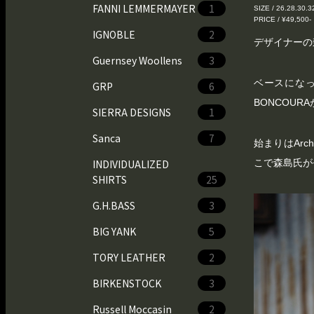
FANNI LEMMERMAYER
1
SIZE / 26.28.30.3
PRICE / ¥49,500-
IGNOBLE
2
デザイナーの
Guernsey Woollens
3
ベースになっ
GRP
6
BONCOU
SIERRA DESIGNS
1
Sanca
7
始まりはAr
INDIVIDUALIZED
こで森島氏が
SHIRTS
25
G.H.BASS
3
BIG YANK
5
TORY LEATHER
2
BIRKENSTOCK
3
Russell Moccasin
2