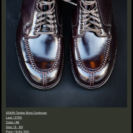
4540H Tanker Boot Cordovan
Last / 379X
Colar / #8
Size / 8 , 8H
Price / ¥181,500-