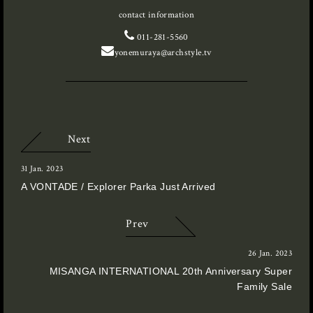
contact information
011-281-5560
yonemuraya@archstyle.tv
Next
31 Jan. 2023
A VONTADE / Explorer Parka Just Arrived
Prev
26 Jan. 2023
MISANGA INTERNATIONAL 20th Anniversary Super
Family Sale