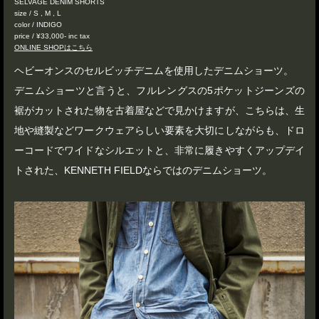
SELVAGE DENIM SHORTS
size / S , M , L
color / INDIGO
price / ¥33,000- inc tax
ONLINE SHOPはこちら
ヘビーオンスのセルビッチデニムを使用したデニムショーツ。
デニムショーツと言うと、フルレングスの5ポケットジーンズの
裾がカットされた物を古着屋などで見かけますが、こちらは、生
地や縫製などワークウェアらしい要素を大切にしながらも、ドロ
ーコードでワイドなシルエットと、非常に履きやすくアップデイ
トされた、KENNETH FIELDならではのデニムショーツ。