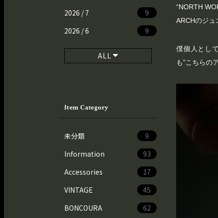
“NORTH 
2026 / 7
9
ARCHのジ
2026 / 6
9
僕個人として
ALL
も”こちらの
Item Category
未分類
9
Information
93
Accessories
17
VINTAGE
45
BONCOURA
62