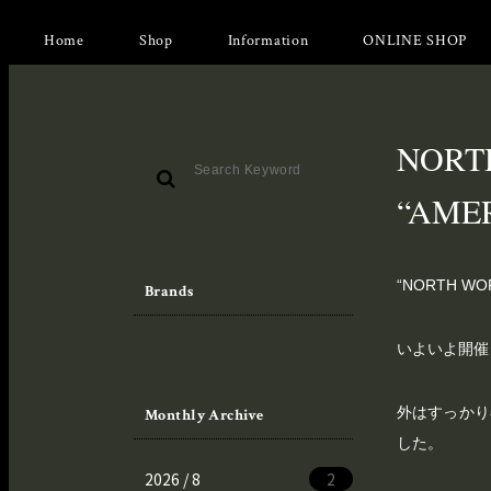
Home
Shop
Information
ONLINE SHOP
NORT
“AME
“NORTH WORK
Brands
いよいよ開催
外はすっかり
Monthly Archive
した。
2026 / 8
2