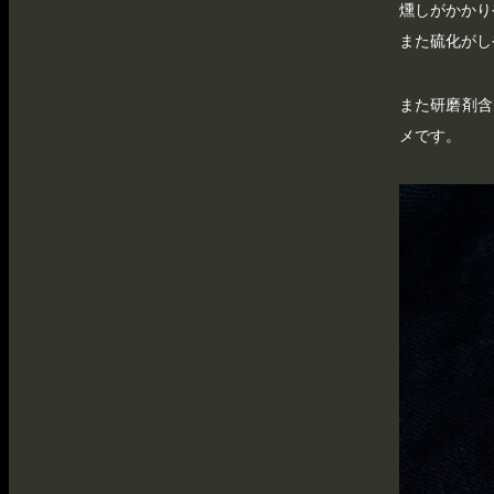
燻しがかかり
また硫化がし
また研磨剤含
メです。