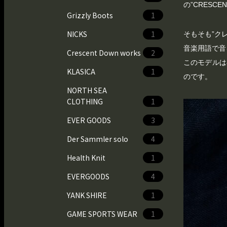
の”CRESC
Grizzly Boots
1
NICKS
1
そもそも”ク
音楽用語で音
Crescent Down works
2
このモデルは
KLASICA
1
のです。
NORTH SEA
CLOTHING
1
EVER GOODS
3
Der Sammler solo
4
Health Knit
1
EVERGOODS
4
YANK SHIRE
1
GAME SPORTS WEAR
1