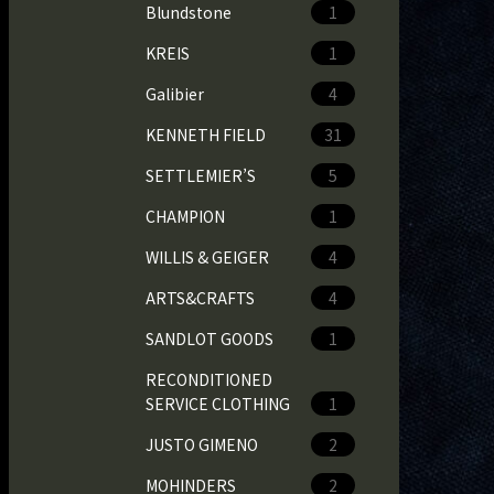
Blundstone
1
KREIS
1
Galibier
4
KENNETH FIELD
31
SETTLEMIER’S
5
CHAMPION
1
WILLIS & GEIGER
4
ARTS&CRAFTS
4
SANDLOT GOODS
1
RECONDITIONED
SERVICE CLOTHING
1
JUSTO GIMENO
2
MOHINDERS
2