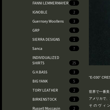
FANNI LEMMERMAYER
1
IGNOBLE
2
Guernsey Woollens
3
GRP
6
SIERRA DESIGNS
1
Sanca
7
INDIVIDUALIZED
SHIRTS
25
G.H.BASS
3
“E-030” CR
BIG YANK
5
TORY LEATHER
2
世界で一番美し
アメリカで、
BIRKENSTOCK
3
そのヴィン
Russell Moccasin
2