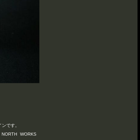
インです。
TH WORKS