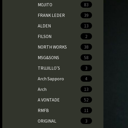
MOJITO
83
FRANK LEDER
39
ALDEN
13
FILSON
2
NORTH WORKS
38
MSG&SONS
58
TRUJILLO'S
3
Arch Sapporo
4
Arch
13
A VONTADE
52
RMFB
11
ORIGINAL
3