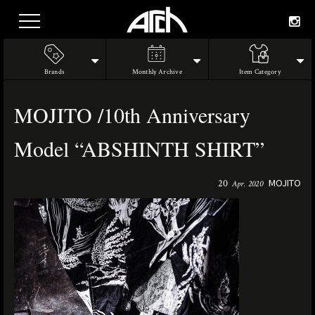
Brands
Monthly Archive
Item Category
MOJITO /10th Anniversary
Model “ABSHINTH SHIRT”
MOJITO
20
Apr. 2020