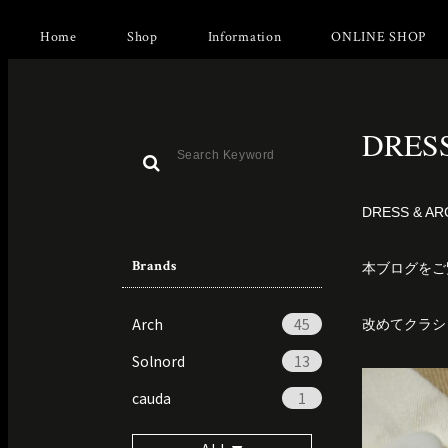
Home
Shop
Information
ONLINE SHOP
DRESS
DRESS &
Brands
本ブログをご覧
Arch
45
改めてクラシッ
Solnord
13
cauda
1