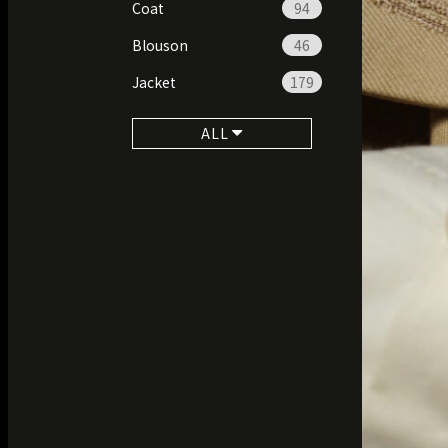
Coat
94
Blouson
46
Jacket
179
ALL