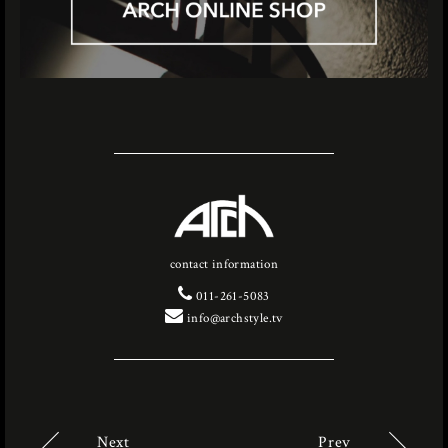
contact information
011-261-5083
info@archstyle.tv
Next
Prev