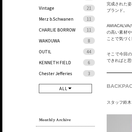
完成された姿
Vintage
21
ブランド。
Merz b.Schwanen
11
AMIACA
CHARLIE BORROW
11
の高い素材や
ことで気づく
WAKOUWA
8
OUTIL
44
そこで今回の
できればと思
KENNETH FIELD
6
Chester Jefferies
3
BACKPAC
ALL
スタッフ鈴木 
Monthly Archive