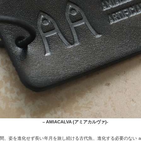
– AMIACALVA (アミアカルヴァ)-
間、姿を進化せず長い年月を旅し続ける古代魚、進化する必要のない amia