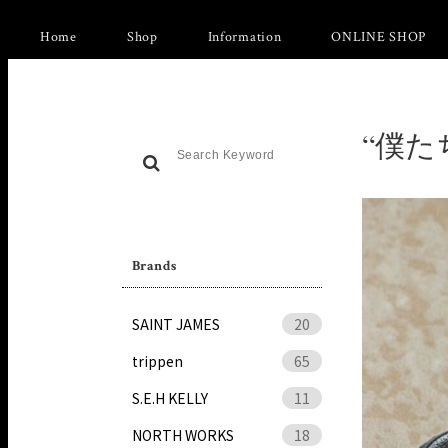
Home
Shop
Information
ONLINE SHOP
“僕たち
Brands
SAINT JAMES
20
trippen
65
S.E.H KELLY
11
NORTH WORKS
18