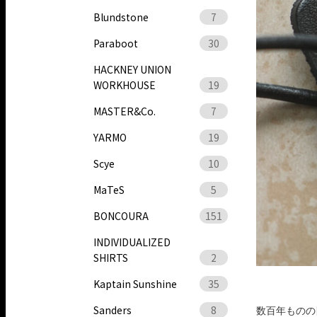
Blundstone
7
Paraboot
30
HACKNEY UNION
WORKHOUSE
19
MASTER&Co.
7
YARMO
19
Scye
10
MaTeS
5
BONCOURA
151
INDIVIDUALIZED
SHIRTS
2
Kaptain Sunshine
35
Sanders
8
数百年ものの