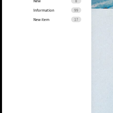
New
8
Information
99
New item
17