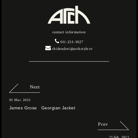
contact information
011-233-3027
shidendori@archstyle.tv
Next
05 Mar. 2023
James Grose Georgian Jacket
Prev
23 Feb. 2023