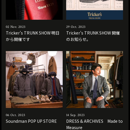
02 Nov. 2023
29 Oct. 2023
Tricker’s TRUNK SHOW 明日
Tricker’s TRUNK SHOW 開催
から開催です
のお知らせ。
06 Oct. 2023
14 Sep. 2023
Soundman POP UP STORE
DRESS & ARCHIVES Made to
Measure