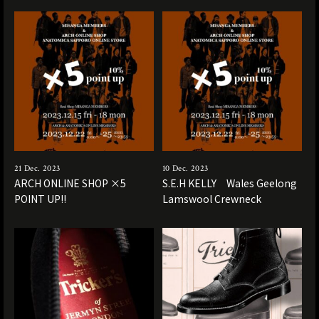
21 Dec. 2023
10 Dec. 2023
ARCH ONLINE SHOP ×5
S.E.H KELLY Wales Geelong
POINT UP!!
Lamswool Crewneck