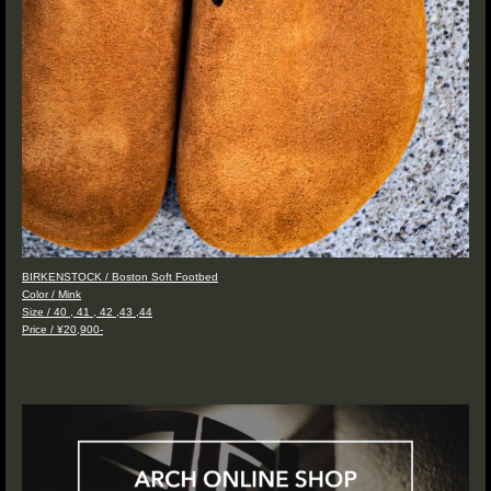
BIRKENSTOCK / Boston Soft Footbed
Color / Mink
Size / 40 , 41 , 42 ,43 ,44
Price / ¥20,900-