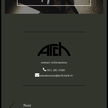
contact information
011-281-5560
yonemuraya@archstyle.tv
Next