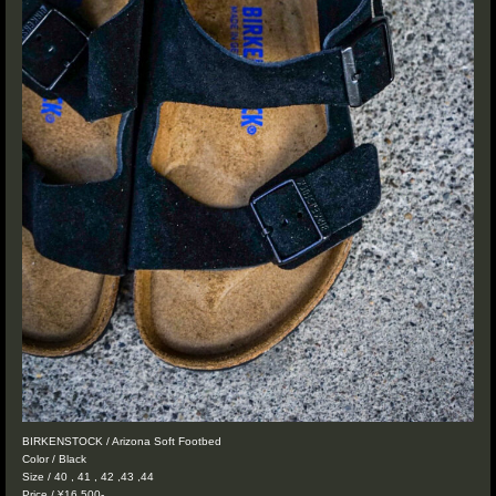
BIRKENSTOCK / Arizona Soft Footbed
Color / Black
Size / 40 , 41 , 42 ,43 ,44
Price / ¥16,500-