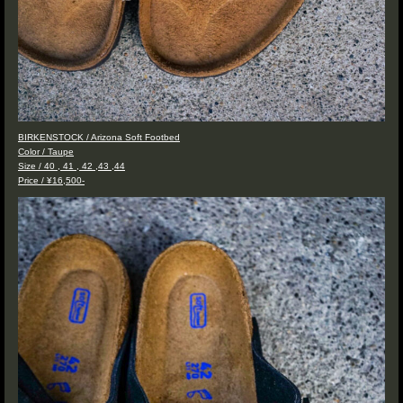
BIRKENSTOCK / Arizona Soft Footbed
Color / Taupe
Size / 40 , 41 , 42 ,43 ,44
Price / ¥16,500-