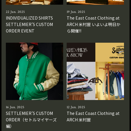
22 Jun. 2025
19 Jun. 2025
INDIVIDUALIZED SHIRTS
The East Coast Clothing at
SETTLEMIER’S CUSTOM
ARCH 米村屋 いよいよ明日か
ORDER EVENT
ら開催!!
16 Jun. 2025
12 Jun. 2025
SETTLEMIER’S CUSTOM
The East Coast Clothing at
ORDER（セトルマイヤーズ
ARCH 米村屋
編）