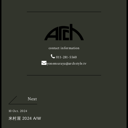
contact information
011-281-5560
yonemuraya@archstyle.tv
Next
10 Oct. 2024
米村屋 2024 A/W