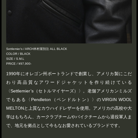
Settlemier’s / ARCH米村屋別注 ALL BLACK
COLOR / BLACK
SIZE / S.M.L
PRICE / ¥97,900-
1990年にオレゴン州ポートランドで創業し、アメリカ製にこだ
わり高品質なアワードジャケットを作り続けている
〈Settlemier’s（セトルマイヤーズ）〉。老舗アメリカンミルズ
でもある〈Pendleton（ペンドルトン）〉のVIRGIN WOOL
MELTONと上質なカウハイドレザーを使用。アメリカの高校や大
学はもちろん、カークラブチームやバイクチームから退役軍人ま
で、地元を拠点として今もなお愛されているブランドです。