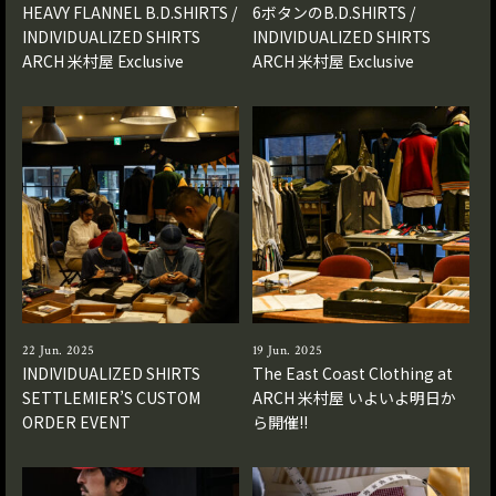
HEAVY FLANNEL B.D.SHIRTS /
6ボタンのB.D.SHIRTS /
INDIVIDUALIZED SHIRTS
INDIVIDUALIZED SHIRTS
ARCH 米村屋 Exclusive
ARCH 米村屋 Exclusive
22 Jun. 2025
19 Jun. 2025
INDIVIDUALIZED SHIRTS
The East Coast Clothing at
SETTLEMIER’S CUSTOM
ARCH 米村屋 いよいよ明日か
ORDER EVENT
ら開催!!