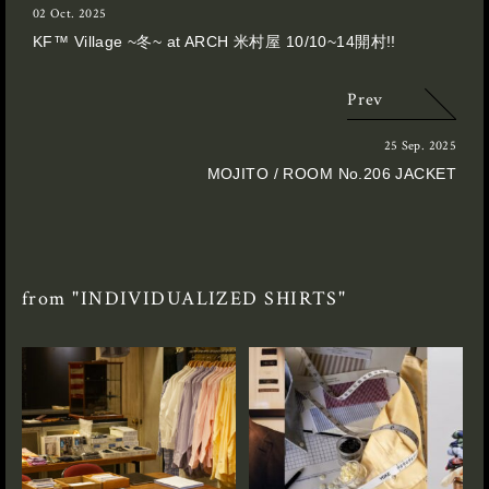
02 Oct. 2025
KF™︎ Village ~冬~ at ARCH 米村屋 10/10~14開村!!
Prev
25 Sep. 2025
MOJITO / ROOM No.206 JACKET
from "INDIVIDUALIZED SHIRTS"