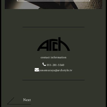
contact information
011-281-5560
yonemuraya@archstyle.tv
Next