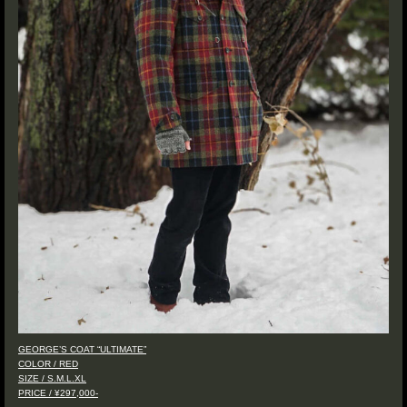
GEORGE’S COAT “ULTIMATE”
COLOR / RED
SIZE / S.M.L.XL
PRICE / ¥297,000-