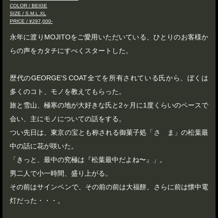
COLOR / BEIGE
SIZE / S.M.L.XL
PRICE / ¥297,000-
永年に渡りMOJITOをご愛用いただいている、ひとりのお客様か
らの声をカタチにすべくスタートした。
歴代のGEORGE’S COAT全てを所有されている氏から、ぼくは
多くのコト、モノを教えてもらった。
旅と雪山、極寒の地が大好きな氏と2ヶ月に1度くらいのペースで
会い、主にモノについての話をする。
つい先日は、東京の宝とも称される御菓子処「さゝま」の松葉最
中の話に花が咲いた。
「きっと、最中の究極は『松葉最中だよね〜』」。
男二人で小一時間、盛り上がる。
その前はサインペンで、その前の前は大福餅、さらに前は懐中電
灯だった・・・。