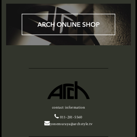
contact information
011-281-5560
yonemuraya@archstyle.tv