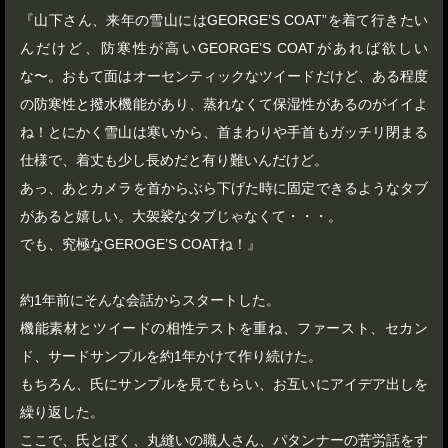
『山下さん、来年の雪山にはGEORGE’S COAT”を着て行きたい
んだけど、防寒性が高いGEORGE’S COATがあれば欲しい
な〜。おもて面はオーセンティックなツイードだけど、ある程度
の防寒性と撥水機能があり、蒸れなくて保湿性があるのがイイよ
ね！とにかく雪山は寒いから、首まわりや手首もガッチリ閉まる
仕様で、着丈も少し長めだと有り難いんだけど。
あっ、あとカメラを首からぶら下げた時に固定できるようなタブ
があると嬉しい。大袈裟なタブじゃなくて・・・。
でも、究極なGEROGE’S COATね！』
約1年前にそんな会話からスタートした。
機能素材とツイードの相性テストを重ね、ファースト、セカン
ド、サードサンプルを約1年かけて作り続けた。
もちろん、氏にサンプルを見てもらい、お互いにアイデア出しを
繰り返した。
ここで、氏とぼく、丸縫いの職人さん、パタンナーの苦労話をす