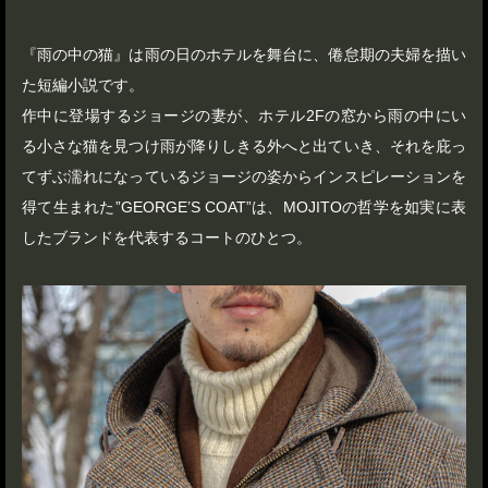
『雨の中の猫』は雨の日のホテルを舞台に、倦怠期の夫婦を描い
た短編小説です。
作中に登場するジョージの妻が、ホテル2Fの窓から雨の中にい
る小さな猫を見つけ雨が降りしきる外へと出ていき、それを庇っ
てずぶ濡れになっているジョージの姿からインスピレーションを
得て生まれた”GEORGE’S COAT”は、MOJITOの哲学を如実に表
したブランドを代表するコートのひとつ。