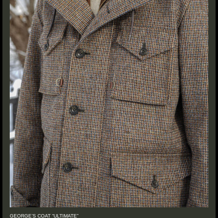
GEORGE’S COAT “ULTIMATE”