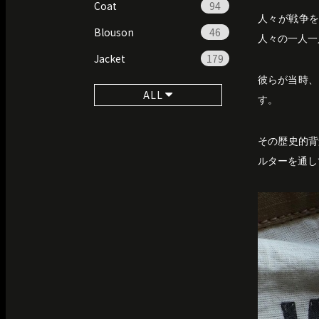
Coat
94
人々が戦争
Blouson
46
人々の一人一
Jacket
179
彼らが当時、
ALL
す。
その歴史的背
ルターを通して