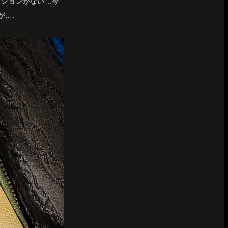
クションがない…今
が….