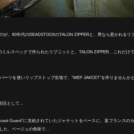
が、80年代のDEADSTOCKのTALON ZIPPERと、男なら惹かれる
同様のミルスペックで作られたリブニットと、TALON ZIPPER…これだ
パーツを使いリップストップ生地で、”WEP JAKCET”を作りません
の別注として…
Coast Guard”に支給されていたジャケットをベースに、某フランス
した、ベージュの色味で…