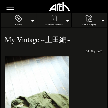
Brands
Monthly Archive
Item Category
My Vintage ~上田編~
04
May. 2020