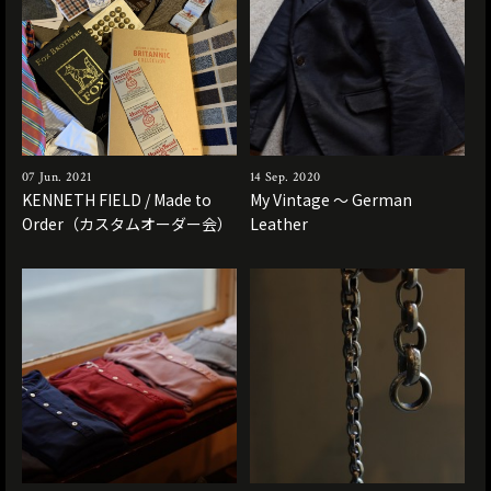
07 Jun. 2021
14 Sep. 2020
KENNETH FIELD / Made to
My Vintage 〜 German
Order（カスタムオーダー会）
Leather