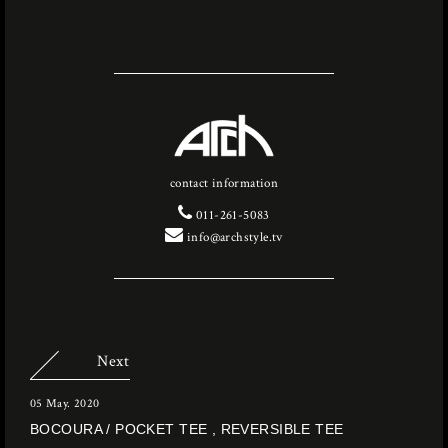
contact information
011-261-5083
info@archstyle.tv
Next
05 May. 2020
BOCOURA / POCKET TEE , REVERSIBLE TEE