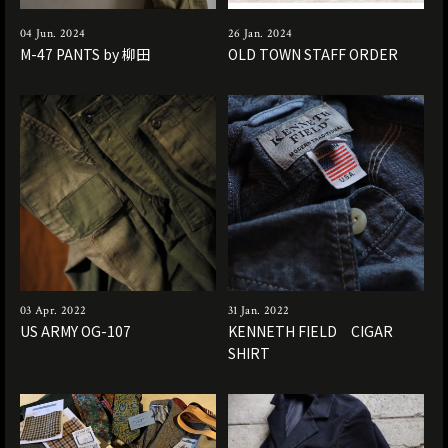
04 Jun. 2024
26 Jan. 2024
M-47 PANTS by 柳田
OLD TOWN STAFF ORDER
03 Apr. 2022
31 Jan. 2022
US ARMY OG-107
KENNETH FIELD CIGAR
SHIRT