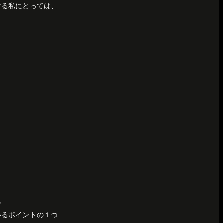
ける私にとっては、
。
いるポイントの１つ