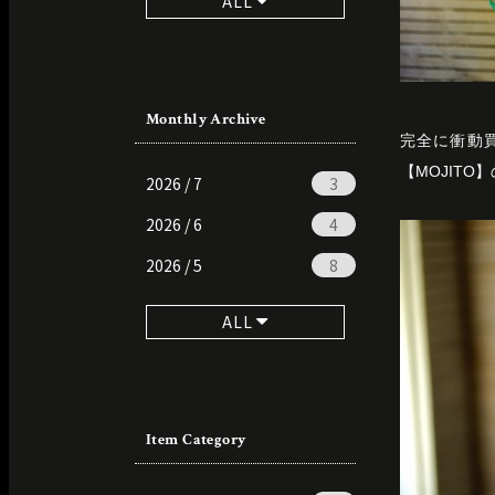
ALL
Monthly Archive
完全に衝動
【MOJITO】の
2026 / 7
3
2026 / 6
4
2026 / 5
8
ALL
Item Category