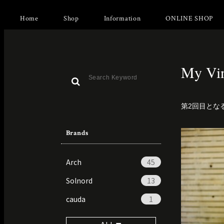
Home
Shop
Information
ONLINE SHOP
My Vi
第2回目となる
Brands
Arch
45
Solnord
13
cauda
1