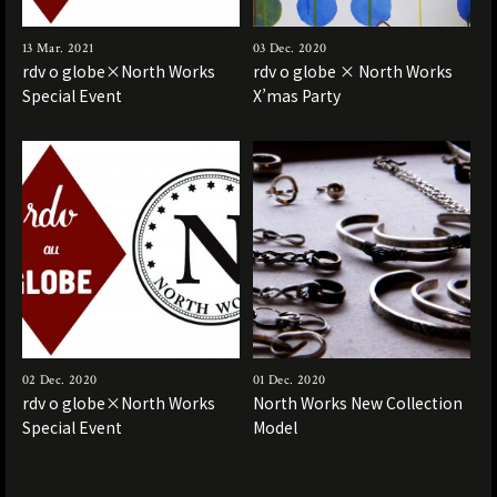
13 Mar. 2021
03 Dec. 2020
rdv o globe×North Works
rdv o globe × North Works
Special Event
X’mas Party
02 Dec. 2020
01 Dec. 2020
rdv o globe×North Works
North Works New Collection
Special Event
Model