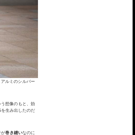
、アルミのシルバー
いう想像のもと、効
65を生み出したのだ
ジが
巻き縫い
なのに