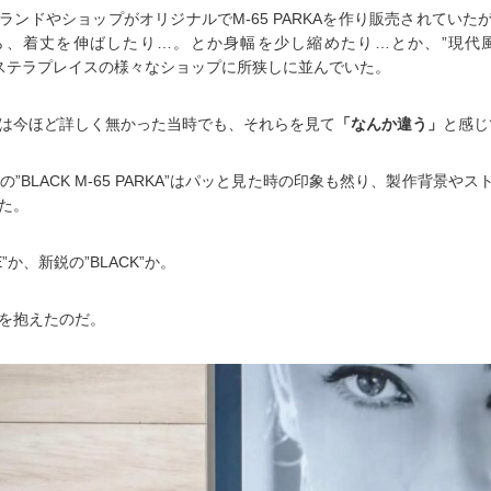
ランドやショップがオリジナルでM-65 PARKAを作り販売されていた
ら、着丈を伸ばしたり…。とか身幅を少し縮めたり…とか、”現代風
が、ステラプレイスの様々なショップに所狭しに並んでいた。
は今ほど詳しく無かった当時でも、それらを見て
「なんか違う」
と感じ
hの”BLACK M-65 PARKA”はパッと見た時の印象も然り、製作背景や
た。
E”か、新鋭の”BLACK”か。
を抱えたのだ。