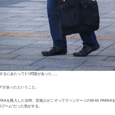
するにあたって1つ問題があった…。
CK”があったということ。
PARKAを購入した当時、芸能人がこぞってヴィンテージのM-65 PARK
65ブーム”だった気がする。