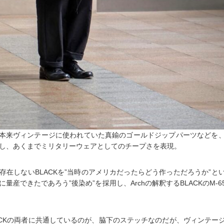
”は、本来ヴィンテージに使われていた真鍮のゴールドジップパーツなどを
し、あくまでミリタリーウェアとしてのチープさを表現。
存在しないBLACKを”当時のアメリカだったらどう作っただろうか”と
量産できたであろう”後染め”を採用し、Archの解釈するBLACKのM-
BLACKの両者に共通しているのが、脇下のステッチなのだが、ヴィンテー