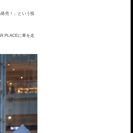
KA発売！」という投
 PLACEに車を走