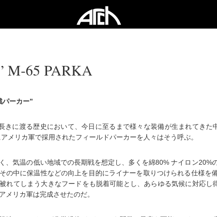
” M-65 PARKA
戦パーカー”
taryの長きに渡る歴史において、今日に至るまで様々な装備が生まれてきた
年にアメリカ軍で採用されたフィールドパーカーを人々はそう呼ぶ。
く、気温の低い地域での長期戦を想定し、多くを綿80% ナイロン20%
その中に保温性などの向上を目的にライナーを取りつけられる仕様を
被れてしまう大きなフードをも脱着可能とし、あらゆる気候に対応し得るM-
アメリカ軍は完成させたのだ。