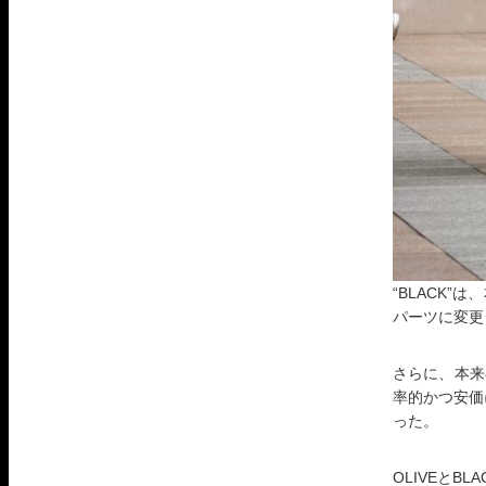
“BLACK
パーツに変更
さらに、本来
率的かつ安価に
った。
OLIVEと