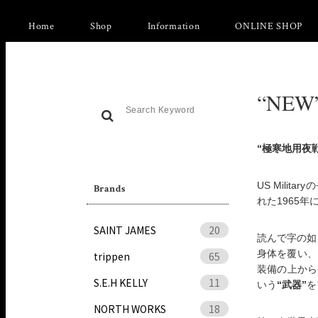
Home
Shop
Information
ONLINE SHOP
“NEW
“極寒地用夜
US Mili
Brands
れた1965
SAINT JAMES
20
読んで字の如
身体を覆い、
trippen
65
装備の上から
S.E.H KELLY
11
いう
“武器”
を
NORTH WORKS
18