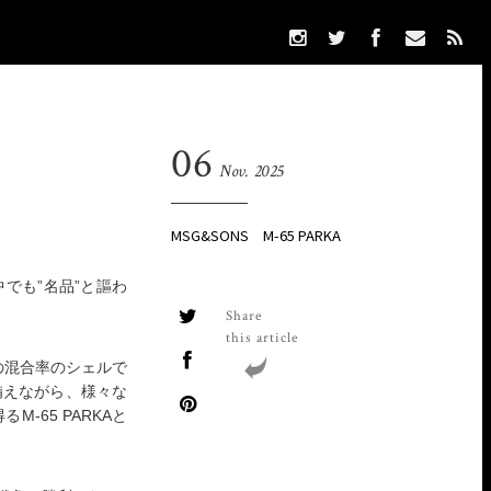
06
Nov. 2025
MSG&SONS
M-65 PARKA
中でも”名品”と謳わ
Share
this article
の混合率のシェルで
備えながら、様々な
65 PARKAと