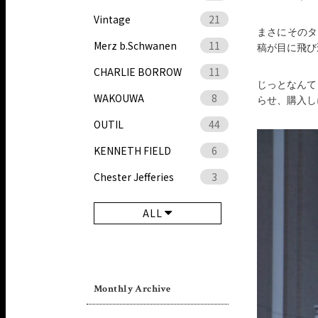
Vintage
21
まさにそのタイ
Merz b.Schwanen
11
稿が目に飛び
CHARLIE BORROW
11
じっとなんてし
WAKOUWA
8
らせ、購入し
OUTIL
44
KENNETH FIELD
6
Chester Jefferies
3
ALL
Monthly Archive