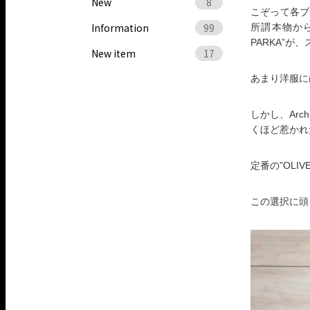
New
8
こぞって各ブ
Information
99
所謂本物か
PARKA”
New item
17
あまり洋服に
しかし、Arc
くほど惹かれ
定番の”OLIV
この選択に頭