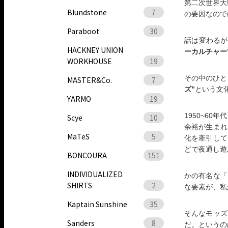
第二次世界大
Blundstone
7
の要因なので
Paraboot
30
話は変わるが
HACKNEY UNION
ーカルチャー
WORKHOUSE
19
その中のひと
MASTER&Co.
7
ズ”
という文
YARMO
19
1950~6
Scye
10
余裕が生まれ
MaTeS
5
化を牽引して
どで夜通し遊
BONCOURA
151
INDIVIDUALIZED
かの有名な「
SHIRTS
2
な要素が、私
Kaptain Sunshine
35
そんなモッズ
Sanders
8
だ。というの