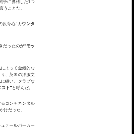
戦争に勝利した1つ
言うことだ。
の反骨心
“カウンタ
好きだったのが
“モッ
気によって金銭的な
より、英国の洋服文
見に纏い、クラブな
ニスト”
と呼んだ。
けるコンチネンタル
っかけだった。
シュテールパーカー