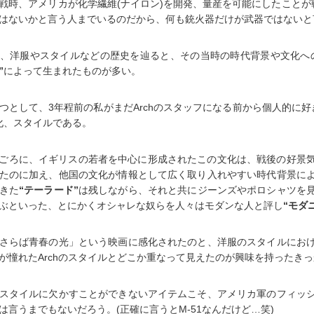
戦時、アメリカが化学繊維(ナイロン)を開発、量産を可能にしたことが
はないかと言う人までいるのだから、何も銃火器だけが武器ではないと
、洋服やスタイルなどの歴史を辿ると、その当時の時代背景や文化へ
”
によって生まれたものが多い。
つとして、3年程前の私がまだArchのスタッフになる前から個人的に
化、スタイルである。
0年代ごろに、イギリスの若者を中心に形成されたこの文化は、戦後の好景
たのに加え、他国の文化が情報として広く取り入れやすい時代背景に
きた
“テーラード”
は残しながら、それと共にジーンズやポロシャツを
ぶといった、とにかくオシャレな奴らを人々はモダンな人と評し
“モダ
さらば青春の光」という映画に感化されたのと、洋服のスタイルにお
が憧れたArchのスタイルとどこか重なって見えたのが興味を持ったき
スタイルに欠かすことができないアイテムこそ、アメリカ軍のフィッ
は言うまでもないだろう。(正確に言うとM-51なんだけど…笑)