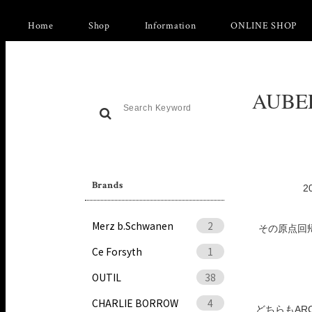
Home
Shop
Information
ONLINE SHOP
AUBE
Brands
2
Merz b.Schwanen
2
その原点回
Ce Forsyth
1
OUTIL
38
CHARLIE BORROW
4
どちらもA