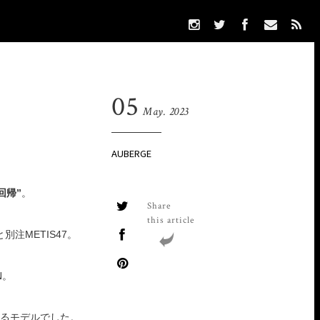
05
May. 2023
AUBERGE
回帰”
。
Share
this article
注METIS47。
N。
えるモデルでした。