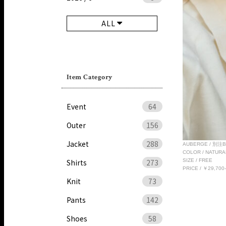
ALL
Item Category
Event
64
Outer
156
Jacket
288
AUBERGE / 別注
COLOR / NATURA
SIZE / FREE
Shirts
273
PRICE / ￥29,700- 
Knit
73
Pants
142
Shoes
58