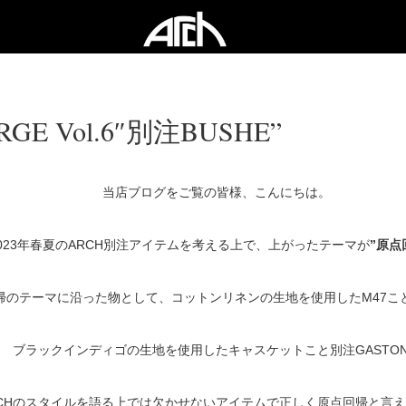
RGE Vol.6″別注BUSHE”
当店ブログをご覧の皆様、こんにちは。
023年春夏のARCH別注アイテムを考える上で、上がったテーマが
”原点
帰のテーマに沿った物として、コットンリネンの生地を使用したM47こと別
ブラックインディゴの生地を使用したキャスケットこと別注GASTO
RCHのスタイルを語る上では欠かせないアイテムで正しく原点回帰と言