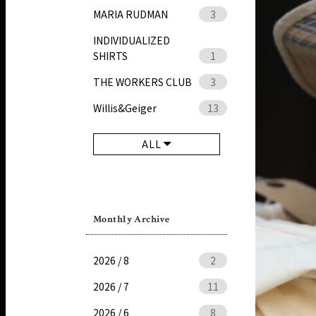
MARIA RUDMAN
3
INDIVIDUALIZED
SHIRTS
1
THE WORKERS CLUB
3
Willis&Geiger
13
ALL
Monthly Archive
2026 / 8
2
2026 / 7
11
2026 / 6
8