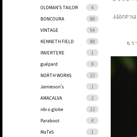
OLDMAN'S TAILOR
4
上記の2つ
BONCOURA
88
VINTAGE
54
KENNETH FIELD
88
もう
INVERTERE
1
guépard
9
NORTH WORKS
22
Jamieson's
1
AMACALVA
2
rdv o globe
12
Paraboot
4
MaTeS
1