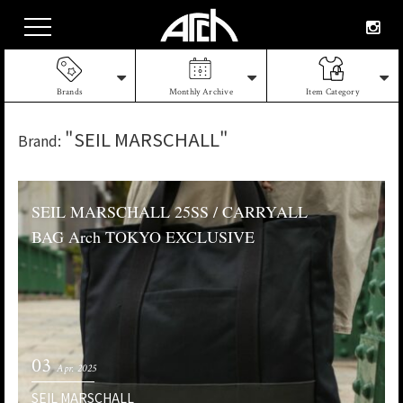
Brands
Monthly Archive
Item Category
"SEIL MARSCHALL"
Brand:
SEIL MARSCHALL 25SS / CARRYALL
BAG Arch TOKYO EXCLUSIVE
03
Apr. 2025
SEIL MARSCHALL