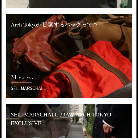
Arch Tokyoが提案するバッグって??
31
Mar. 2025
SEIL MARSCHALL
SEIL MARSCHALL 23AW ARCH TOKYO
EXCLUSIVE