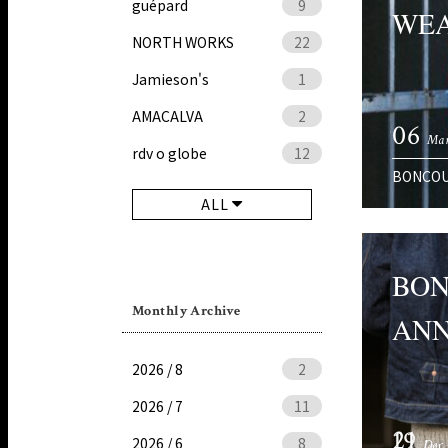
guépard
9
WEA
NORTH WORKS
22
Jamieson's
1
AMACALVA
2
06
Mar
rdv o globe
12
BONCO
ALL
BON
Monthly Archive
ANN
2026 / 8
2
2026 / 7
11
21
19
2026 / 6
8
Dec.
Jan.