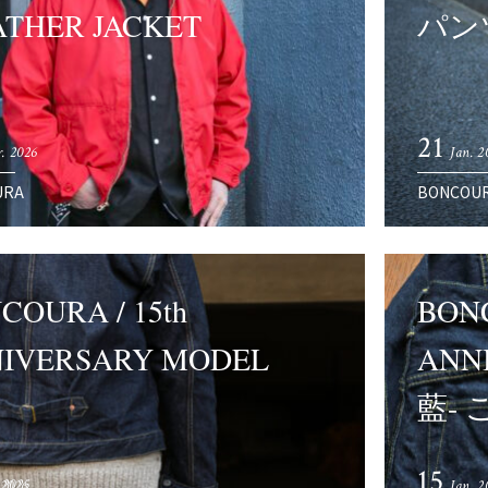
THER JACKET
パン
21
. 2026
Jan. 2
URA
BONCOU
COURA / 15th
BONC
IVERSARY MODEL
ANN
藍- 
15
 2025
 2026
Jan. 2