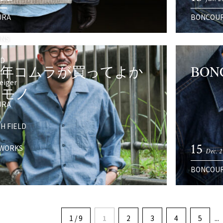
URA
BONCOU
ONS
RD
25年コムラが買ってよか
BON
eiger
たモノ
URA
H FIELD
15
WORKS
Dec. 
BONCOU
1 / 9
1
2
3
4
5
...