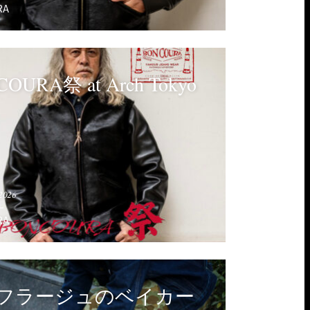
RA
OURA祭 at Arch Tokyo
2026
RA
フラージュのベイカー