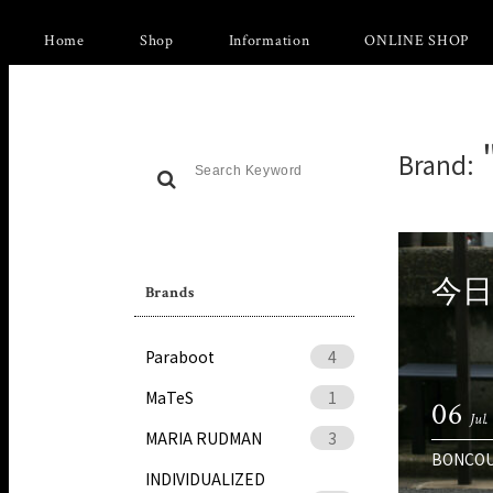
Home
Shop
Information
ONLINE SHOP
Brand:
今
Brands
Paraboot
4
MaTeS
1
06
Jul.
MARIA RUDMAN
3
BONCO
INDIVIDUALIZED