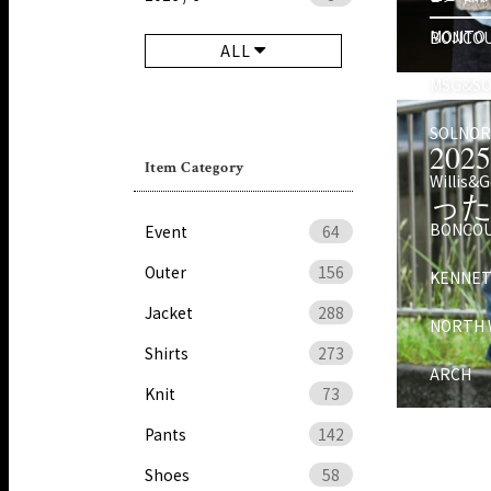
MOJITO
BONCO
ALL
MSG&S
SOLNO
20
Item Category
Willis&G
っ
BONCO
Event
64
Outer
156
KENNET
Jacket
288
NORTH 
Shirts
273
ARCH
Knit
73
Pants
142
Shoes
58