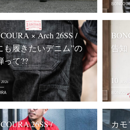
BONCOU
COURA × Arch 26SS /
BONC
にも履きたいデニム”の
告知
弾って??
10
 2026
May. 
URA
BONCOU
COURA 26SS /
カモ