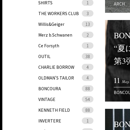
SHIRTS
1
ARCH
THE WORKERS CLUB
3
Willis&Geiger
13
BON
Merz b.Schwanen
2
“夏
Ce Forsyth
1
OUTIL
38
第3
CHARLIE BORROW
4
OLDMAN'S TAILOR
4
11
May.
BONCOURA
88
BONCO
VINTAGE
54
KENNETH FIELD
88
INVERTERE
1
BON