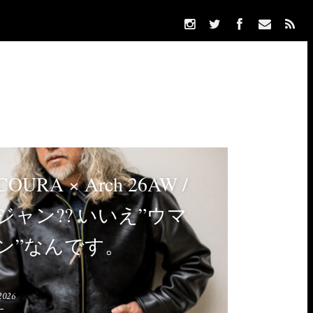
OURA × Arch 26AW /
ジャン?? いいえ”ウマ
ン”なんです。
2026