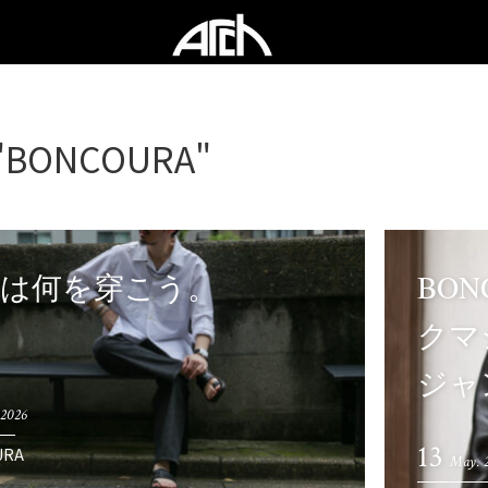
"BONCOURA"
日は何を穿こう。
BONC
クマ
ジャ
 2026
13
URA
May. 