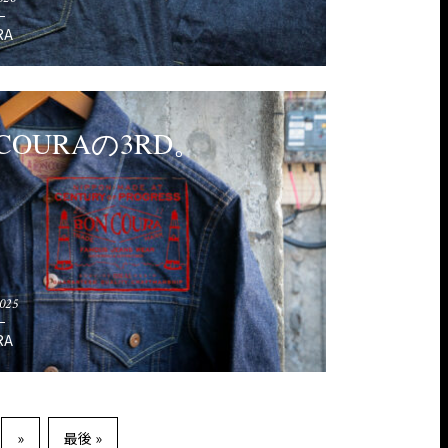
RA
COURAの3RD。
2025
RA
»
最後 »