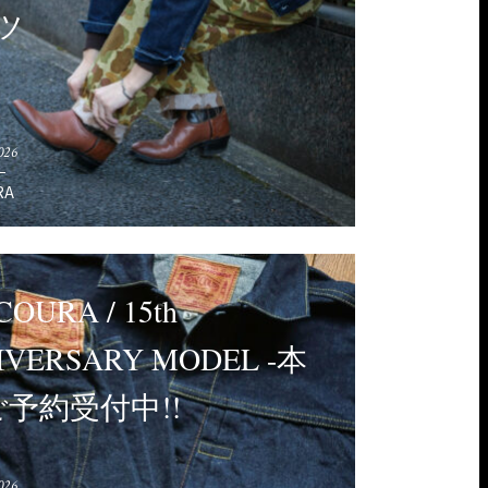
ツ
026
RA
OURA / 15th
IVERSARY MODEL -本
ご予約受付中!!
026