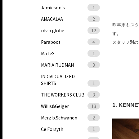
Jamieson's
1
AMACALVA
2
昨年末もス
rdv o globe
12
す。
Paraboot
4
スタッフ別のコ
MaTeS
1
MARIA RUDMAN
3
INDIVIDUALIZED
SHIRTS
1
THE WORKERS CLUB
3
1. KENNE
Willis&Geiger
13
Merz b.Schwanen
2
Ce Forsyth
1