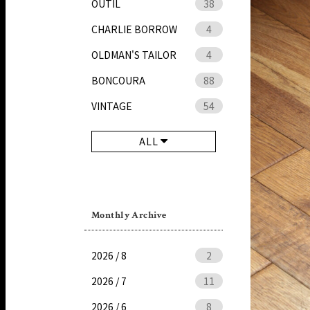
OUTIL
38
CHARLIE BORROW
4
OLDMAN'S TAILOR
4
BONCOURA
88
VINTAGE
54
ALL
Monthly Archive
2026 / 8
2
2026 / 7
11
2026 / 6
8