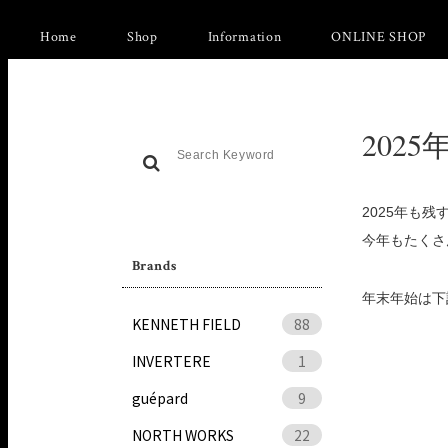
Home
Shop
Information
ONLINE SHOP
202
2025年も残
今年もたくさ
Brands
年末年始は下
KENNETH FIELD
88
INVERTERE
1
guépard
9
NORTH WORKS
22