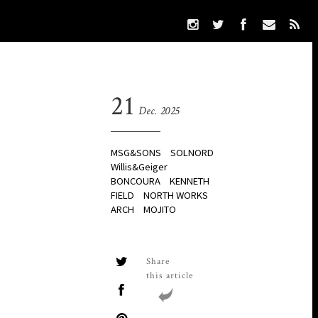
21
Dec. 2025
MSG&SONS
SOLNORD
Willis&Geiger
BONCOURA
KENNETH
FIELD
NORTH WORKS
ARCH
MOJITO
Share
this article