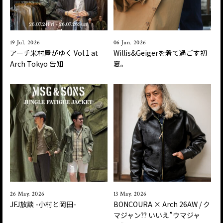
19 Jul. 2026
06 Jun. 2026
アーチ米村屋がゆく Vol.1 at
Willis&Geigerを着て過ごす初
Arch Tokyo 告知
夏。
26 May. 2026
13 May. 2026
JFJ放談 -小村と岡田-
BONCOURA × Arch 26AW / ク
マジャン?? いいえ”ウマジャ