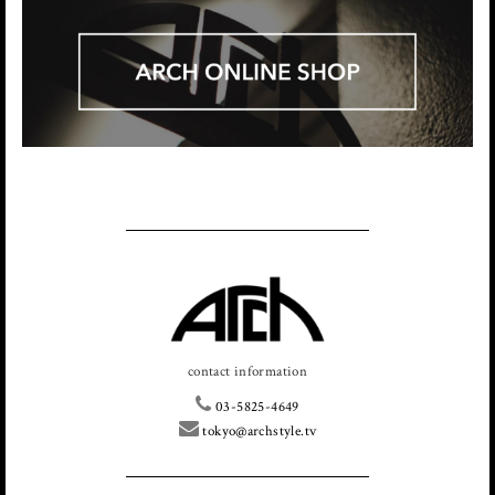
contact information
03-5825-4649
tokyo@archstyle.tv