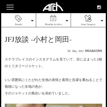
Brands
Monthly Archive
Item Category
JFJ放談 -小村と岡田-
MSG&SONS
26
May. 2026
ステラプレイスのインスタグラムを見ていて、目に止まった1枚
のミリタリージャケット。
いい雰囲気にくたびれた生地の表情と着用と洗濯を重ねることで
複雑になった生地の色が、
そのジャケットの風合いを深めていました。