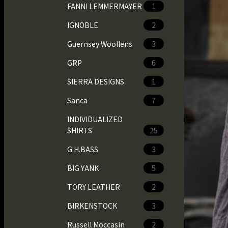
FANNI LEMMERMAYER
1
IGNOBLE
2
Guernsey Woollens
3
GRP
6
SIERRA DESIGNS
1
Sanca
7
INDIVIDUALIZED
SHIRTS
25
G.H.BASS
3
BIG YANK
5
TORY LEATHER
2
BIRKENSTOCK
3
Russell Moccasin
2