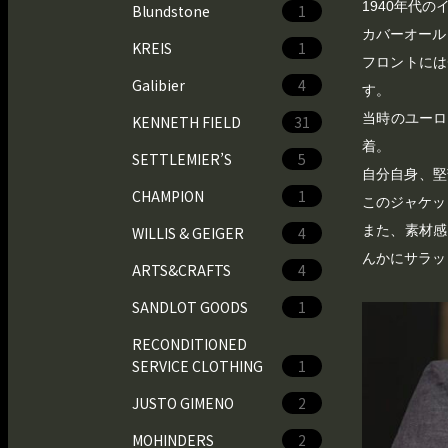
1940年代
Blundstone
1
カバーオール
KREIS
1
フロントには
Galibier
4
す。
当時のユーロ
KENNETH FIELD
31
着。
SETTLEMIER’S
5
自分自身、堅
CHAMPION
1
このジャケッ
また、素材感
WILLIS & GEIGER
4
んかにサラッ
ARTS&CRAFTS
4
SANDLOT GOODS
1
RECONDITIONED
SERVICE CLOTHING
1
JUSTO GIMENO
2
MOHINDERS
2