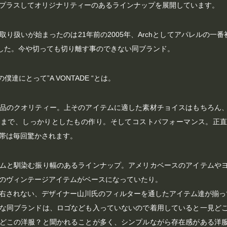
プラスしてオリジナリティーのあるラインナップを展開しています。
取り扱いが始まったのは21年前の2005年、Archとしてアパレルの一
Eでした。今や切っても切り離す事のできない同ブランド。
の僕達にとって”A VONTADE “とは。
品のクオリティー。上そのアイテムに適した素材チョイスはもちろん
ルまで、しっかりとしたもの作り。そしてコストパフォーマンス。正
帯は毎回驚かされます。
ムと馴染む振り幅のあるラインナップ。アメリカベースのアイテムや
のヴィンテージアイテムがベースになっていたり。
右されない、デザイナー山川氏のフィルターを通したアイテム達が揃っ
な同ブランドは、ロゴなども入っていないので着用していると一見ど
どこの洋服？と聞かれることが多く、シンプルながら存在感がある洋