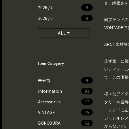
さ、緻密さを
2026 / 7
9
2026 / 6
9
同ブランドの
VONTAD
ALL
ARCH米村屋
先ず第一に製
Item Category
いディテー
で、この価格
未分類
9
Information
93
様々なアイテ
Accessories
17
タリーや当時
トレンドに左
VINTAGE
45
ジャンルレス
BONCOURA
62
からないが、