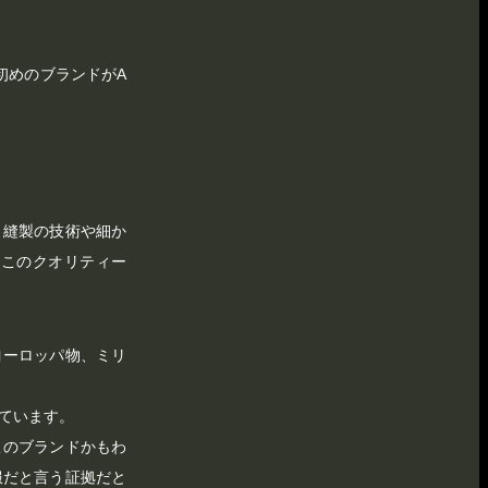
番初めのブランドがA
、縫製の技術や細か
直このクオリティー
ヨーロッパ物、ミリ
ています。
このブランドかもわ
服だと言う証拠だと