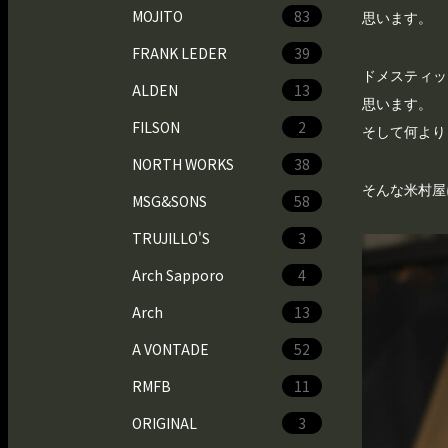
MOJITO
83
思います。
FRANK LEDER
39
ドメスティッ
ALDEN
13
思います。
FILSON
2
そして何より
NORTH WORKS
38
そんな米村屋に
MSG&SONS
58
TRUJILLO'S
3
Arch Sapporo
4
Arch
13
A VONTADE
52
RMFB
11
ORIGINAL
3