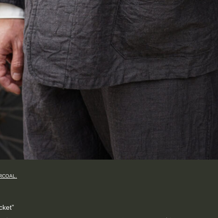
RCOAL.
cket”