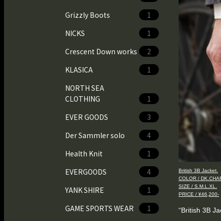
Grizzly Boots
1
NICKS
1
Crescent Down works
2
KLASICA
1
NORTH SEA
CLOTHING
1
EVER GOODS
3
Der Sammler solo
4
Health Knit
1
EVERGOODS
4
British 3B Jacket.
COLOR / DK.CHA
SIZE / S.M.L.XL.
YANK SHIRE
1
PRICE / ¥46,200-
GAME SPORTS WEAR
1
“British 3B Ja