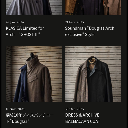
26 Jan. 2026
21 Nov. 2025
KLASICA Limited for
Soundman “Douglas Arch
Arch ”GHOSTⅡ”
exclusive” Style
19 Nov. 2025
30 Oct. 2025
構想10年ディスパッチコー
DRESS & ARCHIVE
ト”Douglas”
BALMACAAN COAT