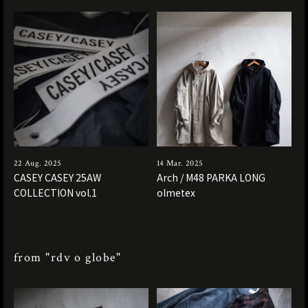
22 Aug. 2025
14 Mar. 2025
CASEY CASEY 25AW
Arch / M48 PARKA LONG
COLLECTION vol.1
olmetex
from "rdv o globe"