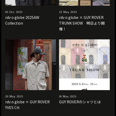
05 Oct. 2025
22 May. 2025
rdv o globe 2025AW
rdv o globe × GUY ROVER
Collection
TRUNK SHOW 明日より開
催！
20 May. 2025
18 May. 2025
rdv o globe × GUY ROVER
GUY ROVERのシャツとは
YVES CH.