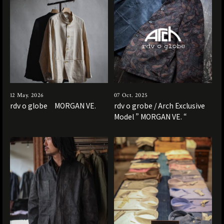
12 May. 2026
07 Oct. 2025
rdv o globe MORGAN VE.
rdv o grobe / Arch Exclusive
Model ” MORGAN VE. “