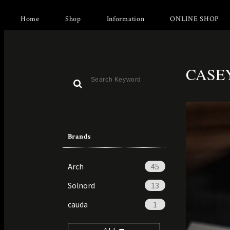
Home
Shop
Information
ONLINE SHOP
CASEY
Brands
Arch
45
Solnord
13
cauda
1