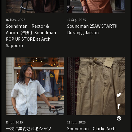
16 Nov. 2025
15 Sep. 2025
Soundman Rector &
Soundman 25AW START!!
Aaron【告知】Soundman
Durang , Jacson
POP UP STORE at Arch
Sapporo
11 Jul. 2025
12 Jun. 2025
一枚に集約されるシャツ
Soundman Clarke Arch