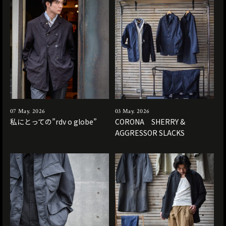
07 May. 2026
03 May. 2026
私にとっての”rdv o globe”
CORONA SHERRY &
AGGRESSOR SLACKS