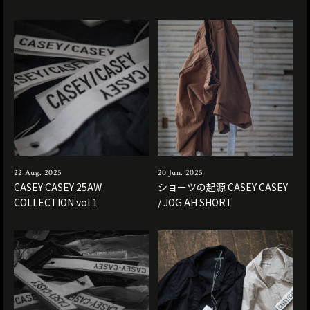
22 Aug. 2025
20 Jun. 2025
CASEY CASEY 25AW
ショーツの起源 CASEY CASEY
COLLECTION vol.1
/ JOG AH SHORT