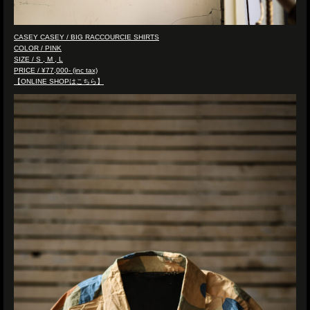
CASEY CASEY / BIG RACCOURCIE SHIRTS
COLOR / PINK
SIZE / S , M , L
PRICE / ¥77,000- (inc tax)
【ONLINE SHOPはこちら】