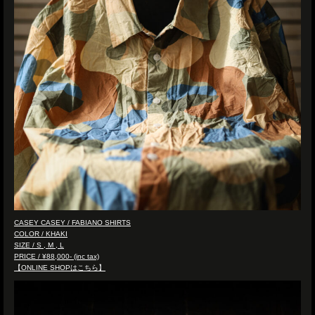
CASEY CASEY / FABIANO SHIRTS
COLOR / KHAKI
SIZE / S , M , L
PRICE / ¥88,000- (inc tax)
【ONLINE SHOPはこちら】