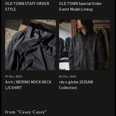
OLD TOWN STAFF ORDER
OLD TOWN Special Order
STYLE
Event Model Lineup
19 Oct. 2025
05 Oct. 2025
Arch / MERINO MOCK NECK
rdv o globe 2025AW
L/S SHIRT
Collection
from "Casey Casey"