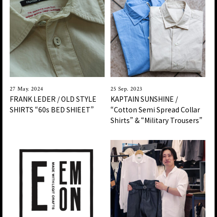
27 May. 2024
25 Sep. 2023
FRANK LEDER / OLD STYLE
KAPTAIN SUNSHINE /
SHIRTS “60s BED SHIEET”
“Cotton Semi Spread Collar
Shirts” & “Military Trousers”