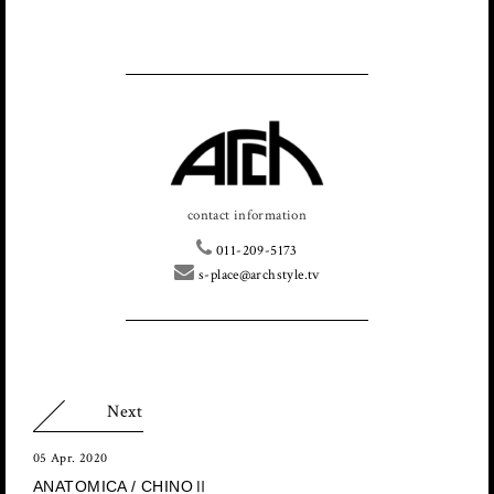
contact information
011-209-5173
s-place@archstyle.tv
Next
05 Apr. 2020
ANATOMICA / CHINOⅡ