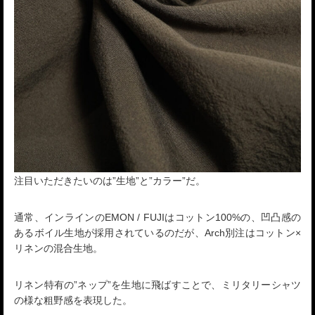
注目いただきたいのは”生地”と”カラー”だ。
通常、インラインのEMON / FUJIはコットン100%の、凹凸感の
あるボイル生地が採用されているのだが、Arch別注はコットン×
リネンの混合生地。
リネン特有の”ネップ”を生地に飛ばすことで、ミリタリーシャツ
の様な粗野感を表現した。