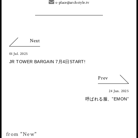
s-place@archstyle.tv
Next
01 Jul. 2025
JR TOWER BARGAIN 7月4日START!
Prev
24 Jun. 2025
呼ばれる服、”EMON”
from "New"