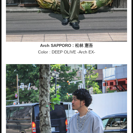
Arch SAPPORO : 松林 憲吾
Color : DEEP OLIVE -Arch EX-