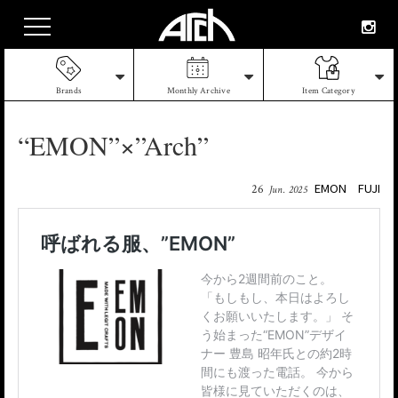
Brands
Monthly Archive
Item Category
“EMON”×”Arch”
EMON
FUJI
26
Jun. 2025