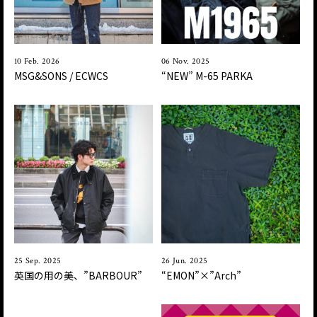
10 Feb. 2026
06 Nov. 2025
MSG&SONS / ECWCS
“NEW” M-65 PARKA
25 Sep. 2025
26 Jun. 2025
英国の用の美、”BARBOUR”
“EMON”×”Arch”