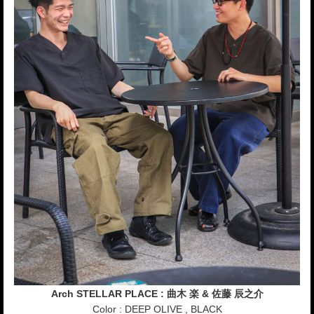
Arch STELLAR PLACE : 曲木 楽 & 佐藤 辰之介
Color : DEEP OLIVE , BLACK