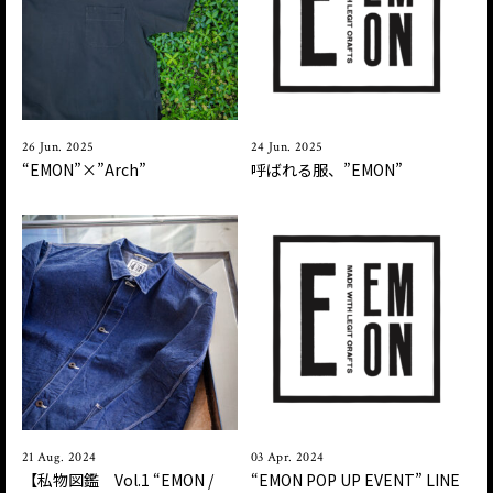
26 Jun. 2025
24 Jun. 2025
“EMON”×”Arch”
呼ばれる服、”EMON”
21 Aug. 2024
03 Apr. 2024
【私物図鑑 Vol.1 “EMON /
“EMON POP UP EVENT” LINE