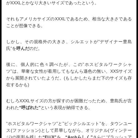
がXXXLとかなり大きいサイズであったという。
それもアメリカサイズのXXXLであるため、相当な大きさである
ことが想像できる。
しかし、その規格外の大きさ、シルエットが”デザイナー豊島
氏”を
呼んだ
のだ。
後に、個人的に色々調べたが、この”ホスピタルワークシャ
ツ”は、華奢な女性が着用してもなんら遜色の無い、XXSサイズ
から展開されていたようだ。(もしかしたらまだ下のサイズも存
在するかも)
むしろXXXLサイズの方が探すのが困難だったため、豊島氏が言
われた
“呼ばれた”
という表現が納得できる。
“ホスピタルワークシャツ”と”ビックシルエット”を、タウンユー
ス(ファッション)として昇華しながら、オリジナル(ヴィンテー
ジ)の面影を残した
“FUJI”
を、
“Archらしく”
さらにブラッシュア