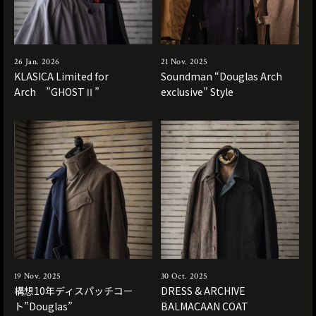
26 Jan. 2026
21 Nov. 2025
KLASICA Limited for
Soundman “Douglas Arch
Arch ”GHOSTⅡ”
exclusive” Style
19 Nov. 2025
30 Oct. 2025
構想10年ディスパッチコー
DRESS & ARCHIVE
ト”Douglas”
BALMACAAN COAT