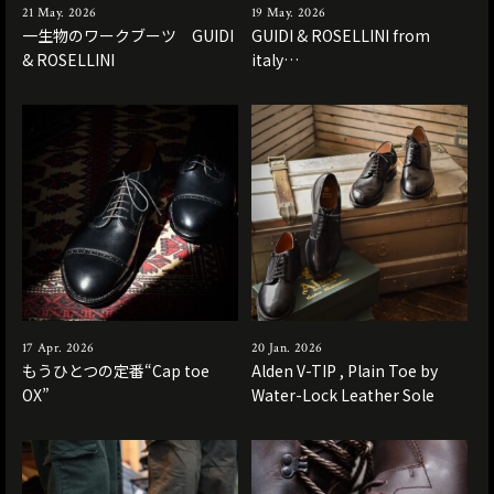
21 May. 2026
19 May. 2026
一生物のワークブーツ GUIDI
GUIDI & ROSELLINI from
& ROSELLINI
italy…
17 Apr. 2026
20 Jan. 2026
もうひとつの定番“Cap toe
Alden V-TIP , Plain Toe by
OX”
Water-Lock Leather Sole