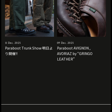
11 Dec. 2025
09 Dec. 2025
Paraboot Trunk Show 明日よ
Paraboot AVIGNON ,
り開催!!
AVORIAZ by “GRINGO
LEATHER”