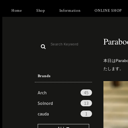
Home
Shop
Information
ONLINE SHOP
Paraboo
本日はPara
たします。
Brands
Arch
45
Solnord
13
cauda
1