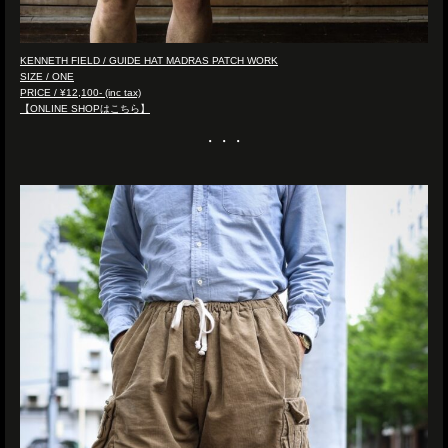
KENNETH FIELD / GUIDE HAT MADRAS PATCH WORK
SIZE / ONE
PRICE / ¥12,100- (inc tax)
【ONLINE SHOPはこちら】
・・・