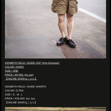
KENNETH FIELD / GUIDE CAP “Arch Exclusive”
COLOR / KHAKI
SIZE / ONE
PRICE / ¥9,900- (inc tax)
【ONLINE SHOPはこちら】
KENNETH FIELD / GUIDE SHORTS
COLOR / D.TAN
SIZE / S , M , L
PRICE / ¥28,600- (inc tax)
【ONLINE SHOPはこちら】