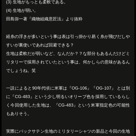
(3) 生地がもっとも柔軟である。
(4) 生地が弱い。
田島弥一著『織物組織意匠法』より抜粋
経糸の浮きが多いという事は表は引っ掛かり易く糸が飛びだしや
すいが裏使いであれば回避できる？
生地は柔軟だが弱いなど、なんだか？？な部分もあるんだけどミ
リタリーで採用されていたという事は、何かしらの意味があるん
でしょうね。笑
一説によると90年代頃に米軍は『OG-106』『OG-107』 とは別
に『CG-483』という少し明るいオリーブ色を採用しているらし
く今回使用した生地は、『CG-483』という米軍指定色の可能性
もありそう。
実際にバックサテン生地のミリタリーシャツの新品と今回の生地