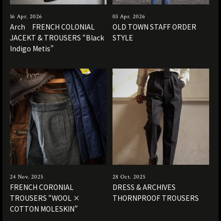
16 Apr. 2026
03 Apr. 2026
Arch FRENCH COLONIAL
OLD TOWN STAFF ORDER
JACEKT & TROUSERS “Black
STYLE
Indigo Metis”
24 Nov. 2025
28 Oct. 2025
FRENCH CORONIAL
DRESS & ARCHIVES
TROUSERS “WOOL ×
THORNPROOF TROUSERS
COTTON MOLESKIN”