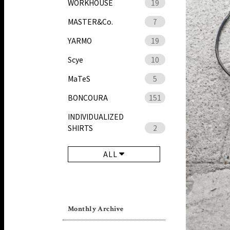
WORKHOUSE
19
MASTER&Co.
7
YARMO
19
Scye
10
MaTeS
5
BONCOURA
151
INDIVIDUALIZED
SHIRTS
2
ALL
Monthly Archive