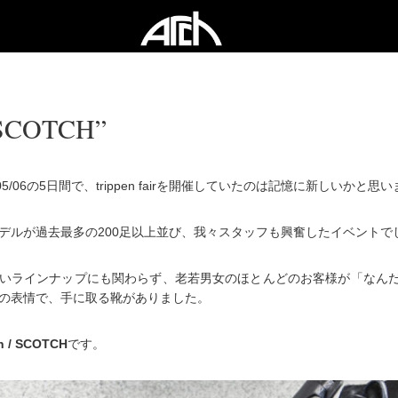
COTCH”
02~05/06の5日間で、trippen fairを開催していたのは記憶に新しいかと思
デルが過去最多の200足以上並び、我々スタッフも興奮したイベントで
いラインナップにも関わらず、老若男女のほとんどのお客様が「なん
の表情で、手に取る靴がありました。
en / SCOTCH
です。