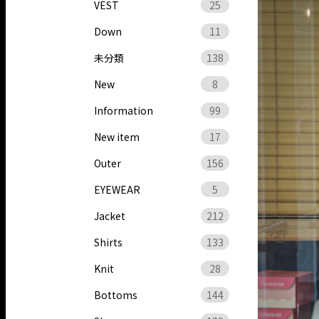
VEST
25
Down
11
未分類
138
New
8
Information
99
New item
17
Outer
156
EYEWEAR
5
Jacket
212
Shirts
133
Knit
28
Bottoms
144