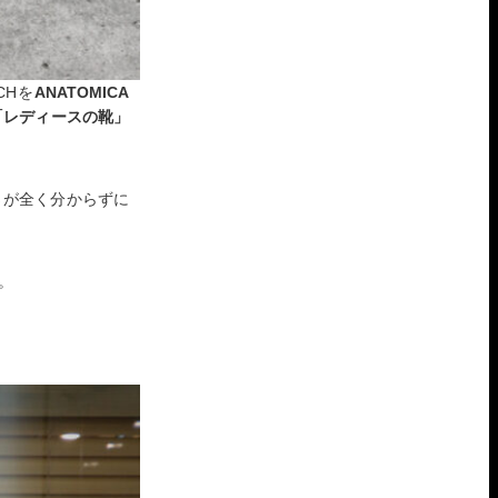
CHを
ANATOMICA
「レディースの靴」
さが全く分からずに
。