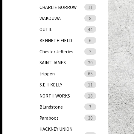
CHARLIE BORROW
11
WAKOUWA
8
OUTIL
44
KENNETH FIELD
6
Chester Jefferies
3
SAINT JAMES
20
trippen
65
S.E.H KELLY
11
NORTH WORKS
18
Blundstone
7
Paraboot
30
HACKNEY UNION