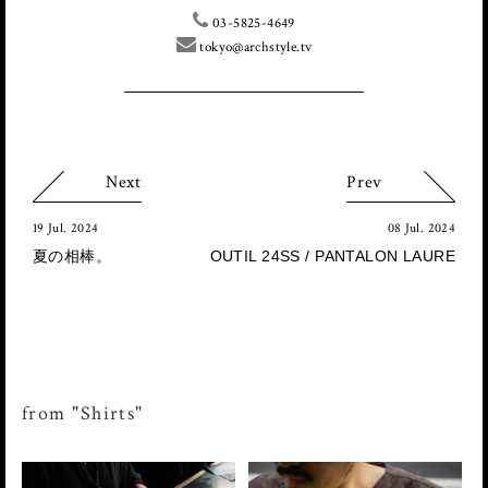
03-5825-4649
tokyo@archstyle.tv
Next
Prev
19 Jul. 2024
08 Jul. 2024
夏の相棒。
OUTIL 24SS / PANTALON LAURE
from "Shirts"