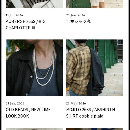
13 Jul. 2026
29 Jun. 2026
AUBERGE 26SS / BIG
半袖シャツ考。
CHARLOTTE Ⅲ
23 Jun. 2026
23 May. 2026
OLD BEADS , NEW TIME -
MOJITO 26SS / ABSHINTH
LOOK BOOK
SHIRT dobbie plaid