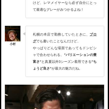
けど、レマメイヤーなら必ず自分にとっ
て最適なグレーがみつかるよね！
札幌の本店で勤務していたときに、
ブロ
グ
でも書いたことなんだけど、
やっぱりどんな場面であってもドンピシ
ャで合わせられる、
“バリエーションの豊
富さ“
と真夏以外3シーズン着用できる
“ち
ょうど良さ“
が最大の魅力だね。